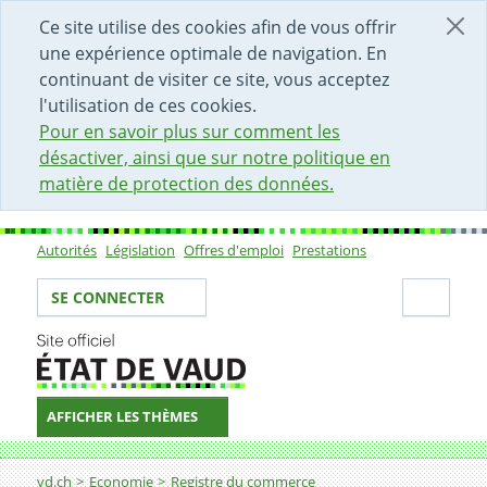
DÉBUT DU CONTENU DE LA PAGE
ACCÈS AU CHAMP DE RECHERCHE
PAGE D'ACCUEIL
FORMULAIRE DE CONTACT
Ce site utilise des cookies afin de vous offrir
une expérience optimale de navigation. En
continuant de visiter ce site, vous acceptez
l'utilisation de ces cookies.
Pour en savoir plus sur comment les
désactiver, ainsi que sur notre politique en
matière de protection des données.
Autorités
Législation
Offres d'emploi
Prestations
Sous-navigation
Votre identité
Secti
SE CONNECTER
AFFICHER LES THÈMES
Fil d'Ariane
Radier une association du registre du commerce
vd.ch
Economie
Registre du commerce