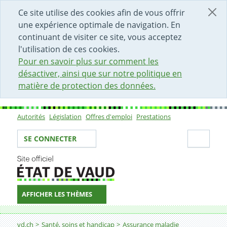
DÉBUT DU CONTENU DE LA PAGE
ACCÈS AU CHAMP DE RECHERCHE
PAGE D'ACCUEIL
FORMULAIRE DE CONTACT
Ce site utilise des cookies afin de vous offrir
une expérience optimale de navigation. En
continuant de visiter ce site, vous acceptez
l'utilisation de ces cookies.
Pour en savoir plus sur comment les
désactiver, ainsi que sur notre politique en
matière de protection des données.
Autorités
Législation
Offres d'emploi
Prestations
Sous-navigation
Votre identité
Secti
SE CONNECTER
AFFICHER LES THÈMES
Fil d'Ariane
Subside à l'assurance-maladie
vd.ch
Santé, soins et handicap
Assurance maladie