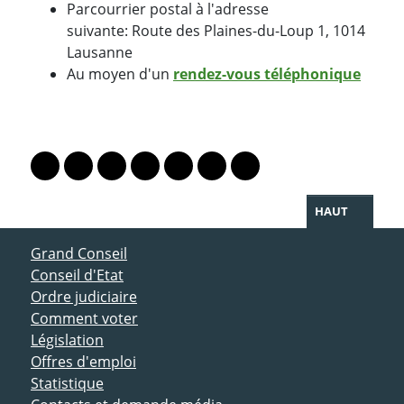
Par
courrier postal
à l'adresse
suivante: Route des Plaines-du-Loup 1, 1014
Lausanne
Au moyen d'un
rendez-vous téléphonique
PARTAGER LA PAGE
Lien vers le profil Mastodon
Lien vers le profil Bluesky
Lien vers le profil Instagram
Lien vers le profil Linkedin
Lien vers le profil Facebook
Lien vers le profil Twitter
Partager par WhatsAp
HAUT
ACCÈS DIRECT
Grand Conseil
Conseil d'Etat
Ordre judiciaire
Comment voter
Législation
Offres d'emploi
Statistique