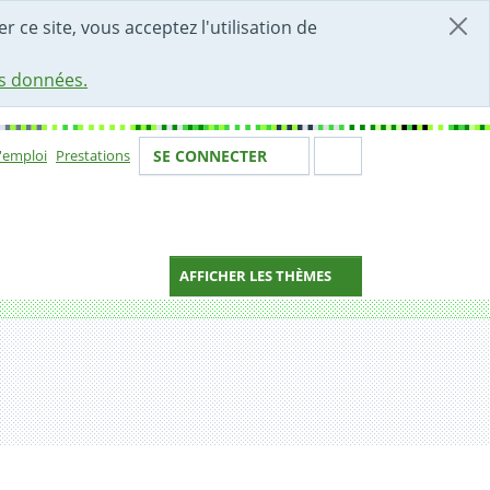
r ce site, vous acceptez l'utilisation de
es données.
Votre identité
Section de 
d'emploi
Prestations
SE CONNECTER
ion
AFFICHER LES THÈMES