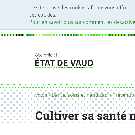
DÉBUT DU CONTENU DE LA PAGE
ACCÈS AU CHAMP DE RECHERCHE
PAGE D'ACCUEIL
FORMULAIRE DE CONTACT
Ce site utilise des cookies afin de vous offrir 
ces cookies.
Pour en savoir plus sur comment les désactive
Fil d'Ariane
Cultiver sa santé mentale
vd.ch
Santé, soins et handicap
Préventio
Cultiver sa santé 