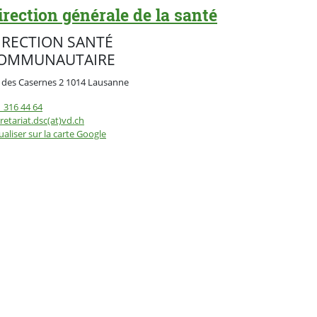
irection générale de la santé
IRECTION SANTÉ
OMMUNAUTAIRE
 des Casernes 2 1014 Lausanne
sse
 316 44 64
retariat.dsc(at)vd.ch
ualiser sur la carte Google