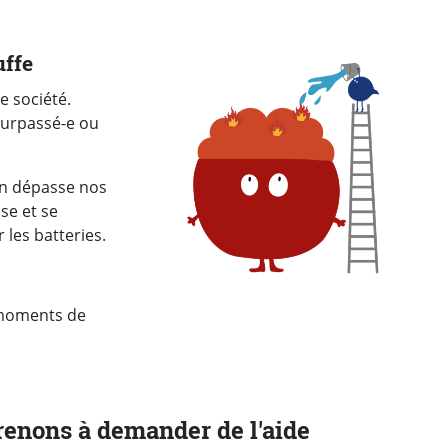
uffe
e société.
 surpassé-e ou
on dépasse nos
se et se
 les batteries.
s moments de
renons à demander de l'aide