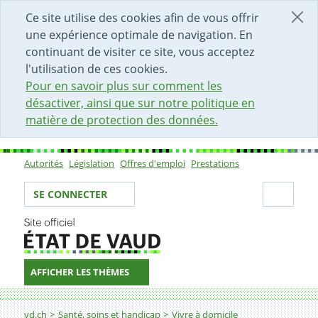
DÉBUT DU CONTENU DE LA PAGE
ACCÈS AU CHAMP DE RECHERCHE
PAGE D'ACCUEIL
FORMULAIRE DE CONTACT
Ce site utilise des cookies afin de vous offrir
une expérience optimale de navigation. En
continuant de visiter ce site, vous acceptez
l'utilisation de ces cookies.
Pour en savoir plus sur comment les
désactiver, ainsi que sur notre politique en
matière de protection des données.
Autorités
Législation
Offres d'emploi
Prestations
Sous-navigation
Votre identité
Secti
SE CONNECTER
AFFICHER LES THÈMES
Fil d'Ariane
Rechercher un CAT
vd.ch
Santé, soins et handicap
Vivre à domicile