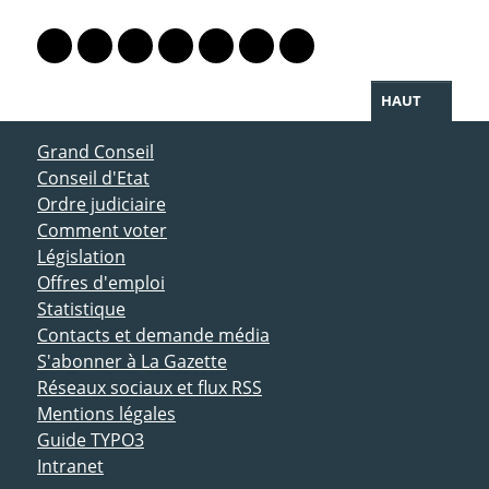
PARTAGER LA PAGE
Lien vers le profil Mastodon
Lien vers le profil Bluesky
Lien vers le profil Instagram
Lien vers le profil Linkedin
Lien vers le profil Facebook
Lien vers le profil Twitter
Partager par WhatsAp
HAUT
ACCÈS DIRECT
Grand Conseil
Conseil d'Etat
Ordre judiciaire
Comment voter
Législation
Offres d'emploi
Statistique
Contacts et demande média
S'abonner à La Gazette
Réseaux sociaux et flux RSS
Mentions légales
Guide TYPO3
Intranet