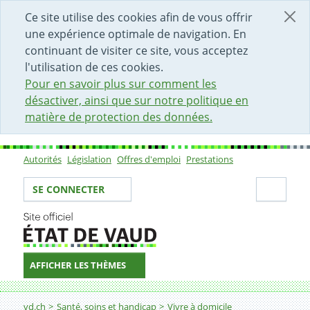
DÉBUT DU CONTENU DE LA PAGE
ACCÈS AU CHAMP DE RECHERCHE
PAGE D'ACCUEIL
FORMULAIRE DE CONTACT
Ce site utilise des cookies afin de vous offrir
une expérience optimale de navigation. En
continuant de visiter ce site, vous acceptez
l'utilisation de ces cookies.
Pour en savoir plus sur comment les
désactiver, ainsi que sur notre politique en
matière de protection des données.
Autorités
Législation
Offres d'emploi
Prestations
Sous-navigation
Votre identité
Secti
SE CONNECTER
AFFICHER LES THÈMES
Fil d'Ariane
Par critère intra ou extra-muros
vd.ch
Santé, soins et handicap
Vivre à domicile