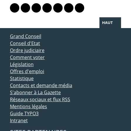
Lien vers le profil Mastodon
Lien vers le profil Bluesky
Lien vers le profil Instagram
Lien vers le profil Linkedin
Lien vers le profil Facebook
Lien vers le profil Twitter
Partager par WhatsAp
HAUT
ACCÈS DIRECT
Grand Conseil
Conseil d'Etat
Ordre judiciaire
Comment voter
Législation
Offres d'emploi
Statistique
Contacts et demande média
S'abonner à La Gazette
Réseaux sociaux et flux RSS
Mentions légales
Guide TYPO3
Intranet