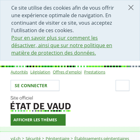
DÉBUT DU CONTENU DE LA PAGE
ACCÈS AU CHAMP DE RECHERCHE
PAGE D'ACCUEIL
FORMULAIRE DE CONTACT
Ce site utilise des cookies afin de vous offrir
une expérience optimale de navigation. En
continuant de visiter ce site, vous acceptez
l'utilisation de ces cookies.
Pour en savoir plus sur comment les
désactiver, ainsi que sur notre politique en
matière de protection des données.
Autorités
Législation
Offres d'emploi
Prestations
Sous-navigation
Votre identité
Secti
SE CONNECTER
AFFICHER LES THÈMES
Fil d'Ariane
Etablissement de détention vaudois à Bellechasse (FR)
vd.ch
Sécurité
Pénitentiaire
Établissements pénitentiaires