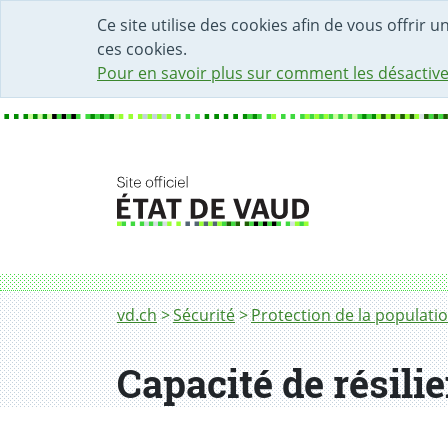
DÉBUT DU CONTENU DE LA PAGE
ACCÈS AU CHAMP DE RECHERCHE
PAGE D'ACCUEIL
FORMULAIRE DE CONTACT
Ce site utilise des cookies afin de vous offrir 
ces cookies.
Pour en savoir plus sur comment les désactive
Fil d'Ariane
Suisse à haut risque ou îlot de tranquillité
vd.ch
Sécurité
Protection de la populati
Capacité de résili