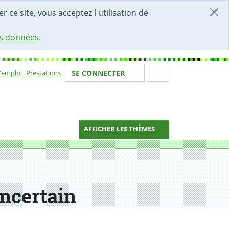
r ce site, vous acceptez l'utilisation de
es données.
Votre identité
Section de 
d'emploi
Prestations
SE CONNECTER
ion
AFFICHER LES THÈMES
incertain