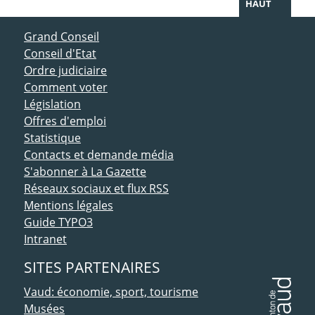
HAUT
ACCÈS DIRECT
Grand Conseil
Conseil d'Etat
Ordre judiciaire
Comment voter
Législation
Offres d'emploi
Statistique
Contacts et demande média
S'abonner à La Gazette
Réseaux sociaux et flux RSS
Mentions légales
Guide TYPO3
Intranet
SITES PARTENAIRES
Vaud: économie, sport, tourisme
Musées