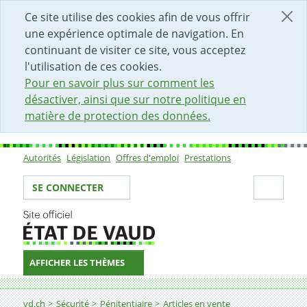
DÉBUT DU CONTENU DE LA PAGE
ACCÈS AU CHAMP DE RECHERCHE
PAGE D'ACCUEIL
FORMULAIRE DE CONTACT
Ce site utilise des cookies afin de vous offrir
une expérience optimale de navigation. En
continuant de visiter ce site, vous acceptez
l'utilisation de ces cookies.
Pour en savoir plus sur comment les
désactiver, ainsi que sur notre politique en
matière de protection des données.
Autorités
Législation
Offres d'emploi
Prestations
Sous-navigation
Votre identité
Secti
SE CONNECTER
AFFICHER LES THÈMES
Fil d'Ariane
vd.ch
Sécurité
Pénitentiaire
Articles en vente