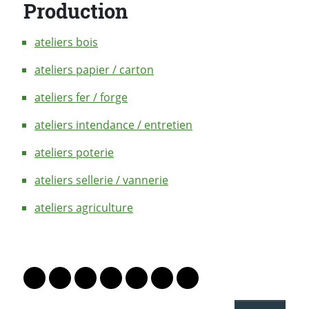
Production
ateliers bois
ateliers papier / carton
ateliers fer / forge
ateliers intendance / entretien
ateliers poterie
ateliers sellerie / vannerie
ateliers agriculture
PARTAGER LA PAGE
Lien vers le profil Mastodon
Lien vers le profil Bluesky
Lien vers le profil Instagram
Lien vers le profil Linkedin
Lien vers le profil Facebook
Lien vers le profil Twitter
Partager par WhatsAp