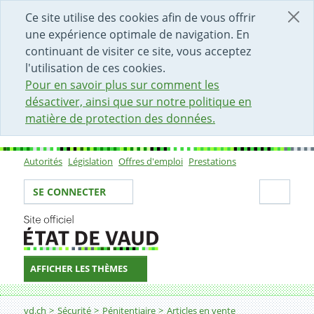
DÉBUT DU CONTENU DE LA PAGE
ACCÈS AU CHAMP DE RECHERCHE
PAGE D'ACCUEIL
FORMULAIRE DE CONTACT
Ce site utilise des cookies afin de vous offrir
une expérience optimale de navigation. En
continuant de visiter ce site, vous acceptez
l'utilisation de ces cookies.
Pour en savoir plus sur comment les
désactiver, ainsi que sur notre politique en
matière de protection des données.
Autorités
Législation
Offres d'emploi
Prestations
Sous-navigation
Votre identité
Secti
SE CONNECTER
AFFICHER LES THÈMES
Fil d'Ariane
vd.ch
Sécurité
Pénitentiaire
Articles en vente