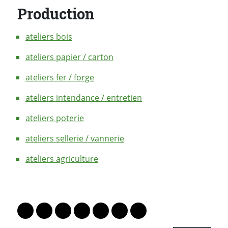
Production
ateliers bois
ateliers papier / carton
ateliers fer / forge
ateliers intendance / entretien
ateliers poterie
ateliers sellerie / vannerie
ateliers agriculture
PARTAGER LA PAGE
Lien vers le profil Mastodon
Lien vers le profil Bluesky
Lien vers le profil Instagram
Lien vers le profil Linkedin
Lien vers le profil Facebook
Lien vers le profil Twitter
Partager par WhatsAp