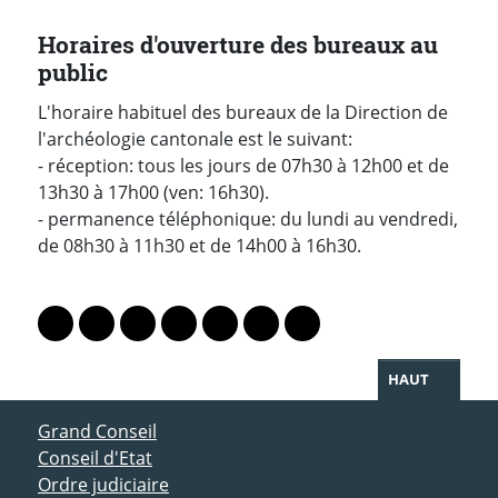
Horaires d'ouverture des bureaux au
public
L'horaire habituel des bureaux de la Direction de
l'archéologie cantonale est le suivant:
- réception: tous les jours de 07h30 à 12h00 et de
13h30 à 17h00 (ven: 16h30).
- permanence téléphonique: du lundi au vendredi,
de 08h30 à 11h30 et de 14h00 à 16h30.
PARTAGER LA PAGE
Lien vers le profil Mastodon
Lien vers le profil Bluesky
Lien vers le profil Instagram
Lien vers le profil Linkedin
Lien vers le profil Facebook
Lien vers le profil Twitter
Partager par WhatsAp
HAUT
ACCÈS DIRECT
Grand Conseil
Conseil d'Etat
Ordre judiciaire