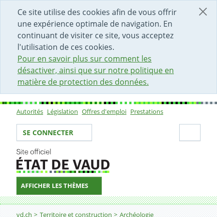
DÉBUT DU CONTENU DE LA PAGE
ACCÈS AU CHAMP DE RECHERCHE
PAGE D'ACCUEIL
FORMULAIRE DE CONTACT
Ce site utilise des cookies afin de vous offrir
une expérience optimale de navigation. En
continuant de visiter ce site, vous acceptez
l'utilisation de ces cookies.
Pour en savoir plus sur comment les
désactiver, ainsi que sur notre politique en
matière de protection des données.
Autorités
Législation
Offres d'emploi
Prestations
Sous-navigation
Votre identité
Secti
SE CONNECTER
AFFICHER LES THÈMES
Fil d'Ariane
vd.ch
Territoire et construction
Archéologie