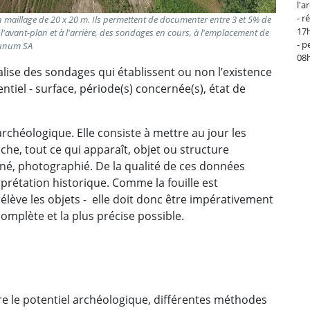
l'a
- r
n maillage de 20 x 20 m. Ils permettent de documenter entre 3 et 5% de
17h
 l'avant-plan et à l'arrière, des sondages en cours, à l'emplacement de
- p
odunum SA
08h
ise des sondages qui établissent ou non l’existence
ntiel - surface, période(s) concernée(s), état de
archéologique. Elle consiste à mettre au jour les
che, tout ce qui apparaît, objet ou structure
né, photographié. De la qualité de ces données
erprétation historique. Comme la fouille est
rélève les objets - elle doit donc être impérativement
mplète et la plus précise possible.
re le potentiel archéologique, différentes méthodes