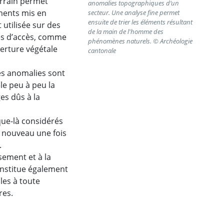
errain permet
anomalies topographiques d’un
ments mis en
secteur. Une analyse fine permet
ensuite de trier les éléments résultant
utilisée sur des
de la main de l'homme des
les d’accès, comme
phénomènes naturels. © Archéologie
verture végétale
cantonale
es anomalies sont
le peu à peu la
es dûs à la
que-là considérés
 nouveau une fois
.
sement et à la
constitue également
les à toute
res.