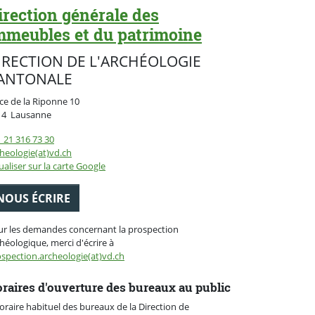
irection générale des
mmeubles et du patrimoine
IRECTION DE L'ARCHÉOLOGIE
ANTONALE
ce de la Riponne 10
Suisse
14
Lausanne
 21 316 73 30
heologie(at)vd.ch
ualiser sur la carte Google
NOUS ÉCRIRE
ur les demandes concernant la prospection
héologique, merci d'écrire à
spection.archeologie(at)vd.ch
raires d'ouverture des bureaux au public
oraire habituel des bureaux de la Direction de