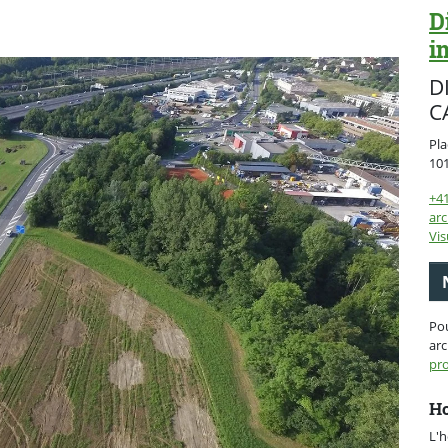
D
i
D
C
Pla
10
+41
arc
Vis
Po
arc
pro
Ho
L'h