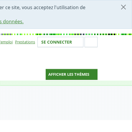
r ce site, vous acceptez l'utilisation de
es données.
Votre identité
Section de 
d'emploi
Prestations
SE CONNECTER
ion
AFFICHER LES THÈMES