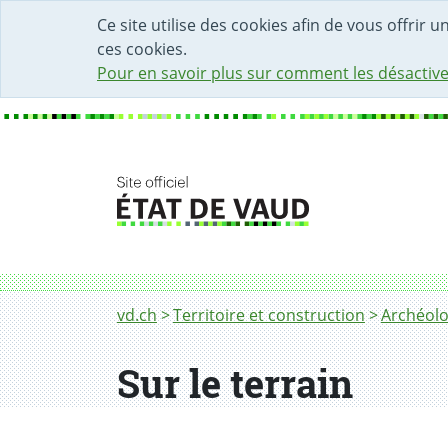
DÉBUT DU CONTENU DE LA PAGE
ACCÈS AU CHAMP DE RECHERCHE
PAGE D'ACCUEIL
FORMULAIRE DE CONTACT
Ce site utilise des cookies afin de vous offrir 
ces cookies.
Pour en savoir plus sur comment les désactive
Fil d'Ariane
Sur le terrain
vd.ch
Territoire et construction
Archéolo
Sur le terrain