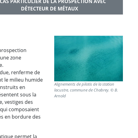
 CAS PARTICULIER DE LA PROSPECTION AVEC
DÉTECTEUR DE MÉTAUX
prospection
 une zone
e.
ndue, renferme de
t le milieu humide
Alignements de pilotis de la station
onstruits en
lacustre, commune de Chabrey. © B.
ésentent sous la
Arnold
e, vestiges des
x qui composaient
tés en bordure des
uatique permet la