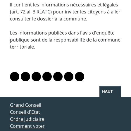
Il contient les informations nécessaires et légales
(art. 72 al. 3 RLATC) pour inviter les citoyens à aller
consulter le dossier à la commune.
Les informations publiées dans l'avis d'enquête
publique sont de la responsabilité de la commune
territoriale.
PARTAGER LA PAGE
Lien vers le profil Mastodon
Lien vers le profil Bluesky
Lien vers le profil Instagram
Lien vers le profil Linkedin
Lien vers le profil Facebook
Lien vers le profil Twitter
Partager par WhatsAp
HAUT
ACCÈS DIRECT
Grand Conseil
Conseil d'Etat
Ordre judiciaire
Comment voter