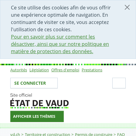
DÉBUT DU CONTENU DE LA PAGE
ACCÈS AU CHAMP DE RECHERCHE
PAGE D'ACCUEIL
FORMULAIRE DE CONTACT
Ce site utilise des cookies afin de vous offrir
une expérience optimale de navigation. En
continuant de visiter ce site, vous acceptez
l'utilisation de ces cookies.
Pour en savoir plus sur comment les
désactiver, ainsi que sur notre politique en
matière de protection des données.
Autorités
Législation
Offres d'emploi
Prestations
Sous-navigation
Votre identité
Secti
SE CONNECTER
AFFICHER LES THÈMES
Fil d'Ariane
Avis d'enquête/Publication FAO
vd.ch
Territoire et construction
Permis de construire
FAQ