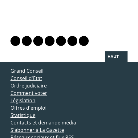
PARTAGER LA PAGE
Lien vers le profil Mastodon
Lien vers le profil Bluesky
Lien vers le profil Instagram
Lien vers le profil Linkedin
Lien vers le profil Facebook
Lien vers le profil Twitter
Partager par WhatsAp
HAUT
ACCÈS DIRECT
Grand Conseil
Conseil d'Etat
Ordre judiciaire
Comment voter
Législation
Offres d'emploi
Statistique
Contacts et demande média
S'abonner à La Gazette
Réseaux sociaux et flux RSS