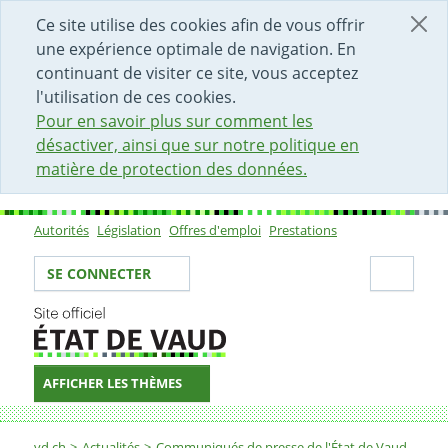
DÉBUT DU CONTENU DE LA PAGE
ACCÈS AU CHAMP DE RECHERCHE
PAGE D'ACCUEIL
FORMULAIRE DE CONTACT
Ce site utilise des cookies afin de vous offrir
une expérience optimale de navigation. En
continuant de visiter ce site, vous acceptez
l'utilisation de ces cookies.
Pour en savoir plus sur comment les
désactiver, ainsi que sur notre politique en
matière de protection des données.
Autorités
Législation
Offres d'emploi
Prestations
Sous-navigation
Votre identité
Secti
SE CONNECTER
AFFICHER LES THÈMES
Fil d'Ariane
vd.ch
Actualités
Communiqués de presse de l'État de Vaud