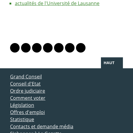
actualités de l'Université de Lausanne
PARTAGER LA PAGE
Lien vers le profil Mastodon
Lien vers le profil Bluesky
Lien vers le profil Instagram
Lien vers le profil Linkedin
Lien vers le profil Facebook
Lien vers le profil Twitter
Partager par WhatsAp
HAUT
ACCÈS DIRECT
Grand Conseil
Conseil d'Etat
Ordre judiciaire
Comment voter
Législation
Offres d'emploi
Statistique
Contacts et demande média