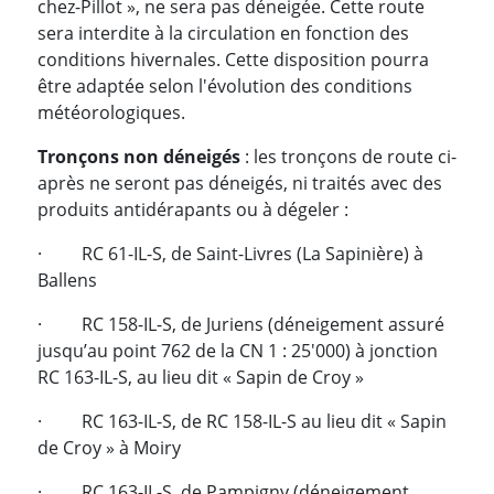
chez-Pillot », ne sera pas déneigée. Cette route
sera interdite à la circulation en fonction des
conditions hivernales. Cette disposition pourra
être adaptée selon l'évolution des conditions
météorologiques.
Tronçons non déneigés
: les tronçons de route ci-
après ne seront pas déneigés, ni traités avec des
produits antidérapants ou à dégeler :
· RC 61-IL-S, de Saint-Livres (La Sapinière) à
Ballens
· RC 158-IL-S, de Juriens (déneigement assuré
jusqu’au point 762 de la CN 1 : 25'000) à jonction
RC 163-IL-S, au lieu dit « Sapin de Croy »
· RC 163-IL-S, de RC 158-IL-S au lieu dit « Sapin
de Croy » à Moiry
· RC 163-IL-S, de Pampigny (déneigement