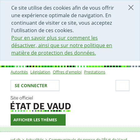
DÉBUT DU CONTENU DE LA PAGE
ACCÈS AU CHAMP DE RECHERCHE
PAGE D'ACCUEIL
FORMULAIRE DE CONTACT
Ce site utilise des cookies afin de vous offrir
une expérience optimale de navigation. En
continuant de visiter ce site, vous acceptez
l'utilisation de ces cookies.
Pour en savoir plus sur comment les
désactiver, ainsi que sur notre politique en
matière de protection des données.
Autorités
Législation
Offres d'emploi
Prestations
Sous-navigation
Votre identité
Secti
SE CONNECTER
AFFICHER LES THÈMES
Fil d'Ariane
vd.ch
Actualités
Communiqués de presse de l'État de Vaud