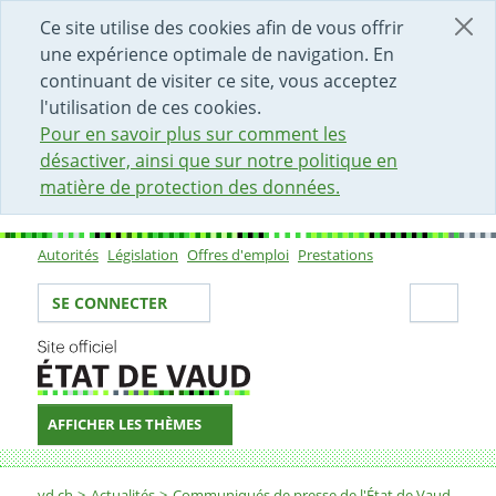
DÉBUT DU CONTENU DE LA PAGE
ACCÈS AU CHAMP DE RECHERCHE
PAGE D'ACCUEIL
FORMULAIRE DE CONTACT
Ce site utilise des cookies afin de vous offrir
une expérience optimale de navigation. En
continuant de visiter ce site, vous acceptez
l'utilisation de ces cookies.
Pour en savoir plus sur comment les
désactiver, ainsi que sur notre politique en
matière de protection des données.
Autorités
Législation
Offres d'emploi
Prestations
Sous-navigation
Votre identité
Secti
SE CONNECTER
AFFICHER LES THÈMES
Fil d'Ariane
vd.ch
Actualités
Communiqués de presse de l'État de Vaud