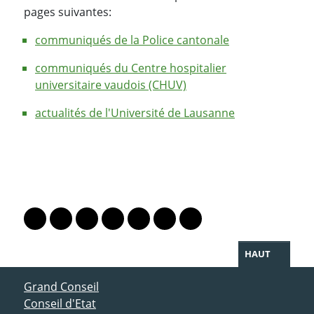
pages suivantes:
communiqués de la Police cantonale
communiqués du Centre hospitalier
universitaire vaudois (CHUV)
actualités de l'Université de Lausanne
PARTAGER LA PAGE
Lien vers le profil Mastodon
Lien vers le profil Bluesky
Lien vers le profil Instagram
Lien vers le profil Linkedin
Lien vers le profil Facebook
Lien vers le profil Twitter
Partager par WhatsAp
HAUT
ACCÈS DIRECT
Grand Conseil
Conseil d'Etat