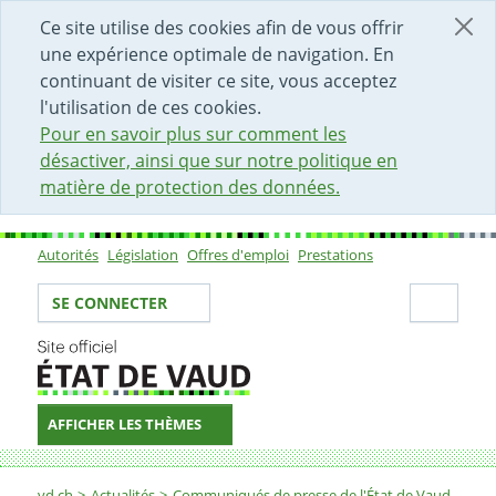
DÉBUT DU CONTENU DE LA PAGE
ACCÈS AU CHAMP DE RECHERCHE
PAGE D'ACCUEIL
FORMULAIRE DE CONTACT
Ce site utilise des cookies afin de vous offrir
une expérience optimale de navigation. En
continuant de visiter ce site, vous acceptez
l'utilisation de ces cookies.
Pour en savoir plus sur comment les
désactiver, ainsi que sur notre politique en
matière de protection des données.
Autorités
Législation
Offres d'emploi
Prestations
Sous-navigation
Votre identité
Secti
SE CONNECTER
AFFICHER LES THÈMES
Fil d'Ariane
vd.ch
Actualités
Communiqués de presse de l'État de Vaud