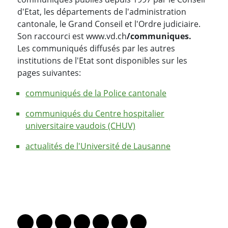
d'Etat, les départements de l'administration
cantonale, le Grand Conseil et l'Ordre judiciaire.
Son raccourci est www.vd.ch
/communiques.
Les communiqués diffusés par les autres
institutions de l'Etat sont disponibles sur les
pages suivantes:
communiqués de la Police cantonale
communiqués du Centre hospitalier
universitaire vaudois (CHUV)
actualités de l'Université de Lausanne
PARTAGER LA PAGE
Lien vers le profil Mastodon
Lien vers le profil Bluesky
Lien vers le profil Instagram
Lien vers le profil Linkedin
Lien vers le profil Facebook
Lien vers le profil Twitter
Partager par WhatsAp