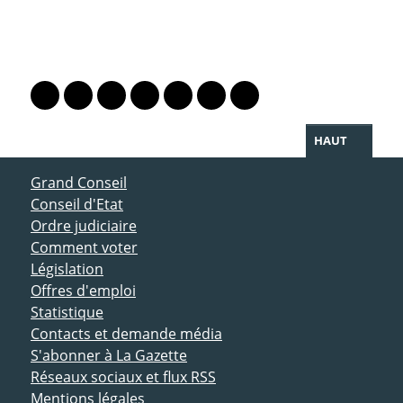
PARTAGER LA PAGE
Lien vers le profil Mastodon
Lien vers le profil Bluesky
Lien vers le profil Instagram
Lien vers le profil Linkedin
Lien vers le profil Facebook
Lien vers le profil Twitter
Partager par WhatsAp
HAUT
ACCÈS DIRECT
Grand Conseil
Conseil d'Etat
Ordre judiciaire
Comment voter
Législation
Offres d'emploi
Statistique
Contacts et demande média
S'abonner à La Gazette
Réseaux sociaux et flux RSS
Mentions légales