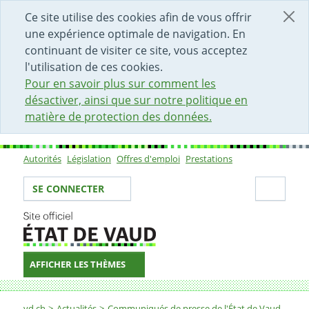
DÉBUT DU CONTENU DE LA PAGE
ACCÈS AU CHAMP DE RECHERCHE
PAGE D'ACCUEIL
FORMULAIRE DE CONTACT
Ce site utilise des cookies afin de vous offrir
une expérience optimale de navigation. En
continuant de visiter ce site, vous acceptez
l'utilisation de ces cookies.
Pour en savoir plus sur comment les
désactiver, ainsi que sur notre politique en
matière de protection des données.
Autorités
Législation
Offres d'emploi
Prestations
Sous-navigation
Votre identité
Secti
SE CONNECTER
AFFICHER LES THÈMES
Fil d'Ariane
vd.ch
Actualités
Communiqués de presse de l'État de Vaud