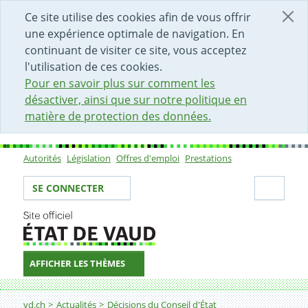
DÉBUT DU CONTENU DE LA PAGE
ACCÈS AU CHAMP DE RECHERCHE
PAGE D'ACCUEIL
FORMULAIRE DE CONTACT
Ce site utilise des cookies afin de vous offrir
une expérience optimale de navigation. En
continuant de visiter ce site, vous acceptez
l'utilisation de ces cookies.
Pour en savoir plus sur comment les
désactiver, ainsi que sur notre politique en
matière de protection des données.
Autorités
Législation
Offres d'emploi
Prestations
Sous-navigation
Votre identité
Secti
SE CONNECTER
AFFICHER LES THÈMES
Fil d'Ariane
Décision
vd.ch
Actualités
Décisions du Conseil d'État