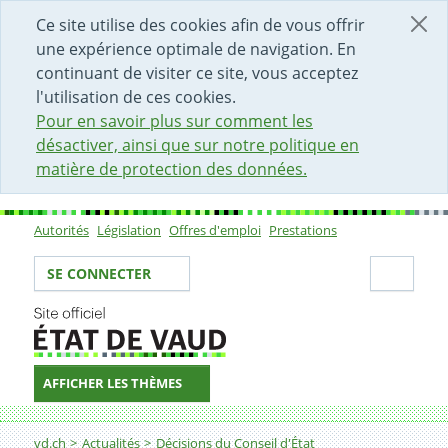
DÉBUT DU CONTENU DE LA PAGE
ACCÈS AU CHAMP DE RECHERCHE
PAGE D'ACCUEIL
FORMULAIRE DE CONTACT
Ce site utilise des cookies afin de vous offrir
une expérience optimale de navigation. En
continuant de visiter ce site, vous acceptez
l'utilisation de ces cookies.
Pour en savoir plus sur comment les
désactiver, ainsi que sur notre politique en
matière de protection des données.
Autorités
Législation
Offres d'emploi
Prestations
Sous-navigation
Votre identité
Secti
SE CONNECTER
AFFICHER LES THÈMES
Fil d'Ariane
Décision
vd.ch
Actualités
Décisions du Conseil d'État