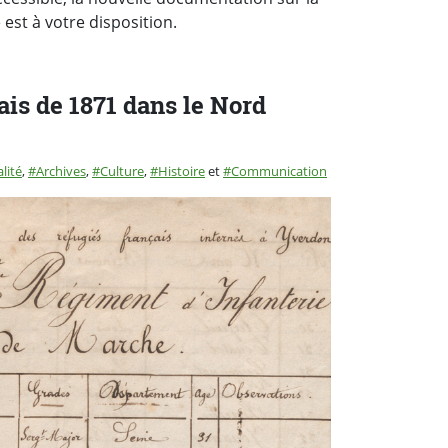
st à votre disposition.
ais de 1871 dans le Nord
rie :
lité
,
Archives
,
Culture
,
Histoire
et
Communication