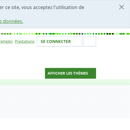
r ce site, vous acceptez l'utilisation de
es données.
Votre identité
Section de 
d'emploi
Prestations
SE CONNECTER
ion
AFFICHER LES THÈMES