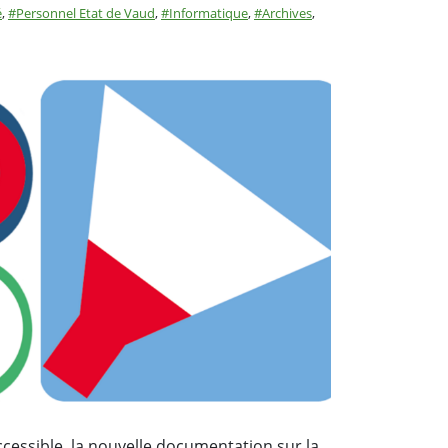
:
é
,
Personnel Etat de Vaud
,
Informatique
,
Archives
,
cessible, la nouvelle documentation sur la