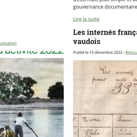
gouvernance documentaire e
Lire la suite
Les internés franç
vaudois
nication
Catégo
Publié le 15 décembre 2022
-
Actua