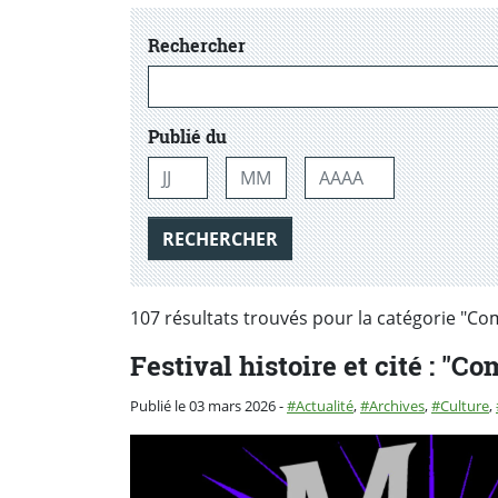
dans les actualtiés
Rechercher
Publié du
Jour
Mois
Année
RECHERCHER
107 résultats trouvés pour la catégorie "C
Festival histoire et cité : "
Catégorie :
Publié le 03 mars 2026
-
Actualité
,
Archives
,
Culture
,