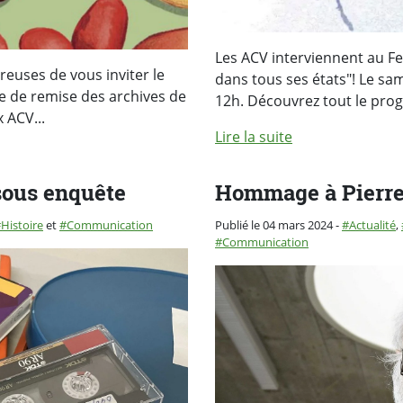
Les ACV interviennent au Fest
euses de vous inviter le
dans tous ses états"! Le sam
e de remise des archives de
12h. Découvrez tout le pro
 ACV...
Lire la suite
sous enquête
Hommage à Pierre
Catégorie :
Histoire
et
Communication
Publié le 04 mars 2024
-
Actualité
,
Communication