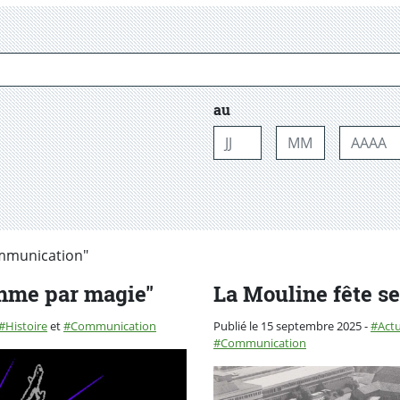
au
Jour
Mois
Année
ommunication"
Comme par magie"
La Mouline fête se
Catég
Histoire
et
Communication
Publié le 15 septembre 2025
-
Actu
Communication