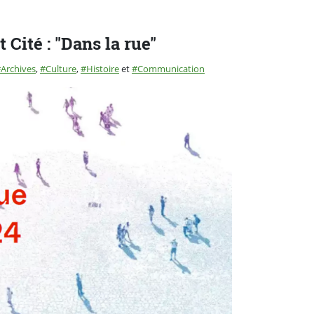
t Cité : "Dans la rue"
Archives
,
Culture
,
Histoire
et
Communication