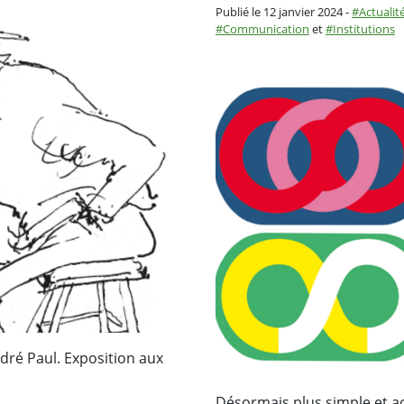
Catégorie 
Publié le 12 janvier 2024
-
Actualit
Communication
et
Institutions
dré Paul. Exposition aux
Désormais plus simple et ac