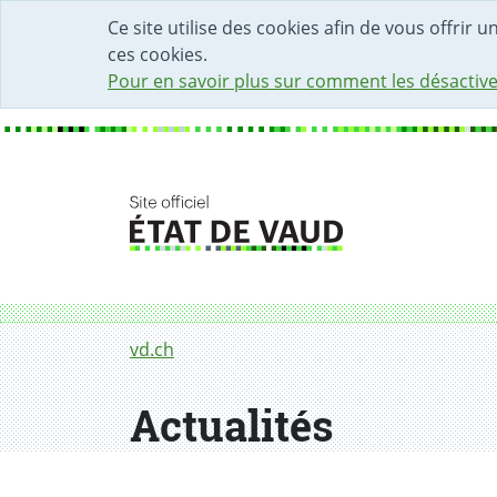
DÉBUT DU CONTENU DE LA PAGE
ACCÈS AU CHAMP DE RECHERCHE
PAGE D'ACCUEIL
FORMULAIRE DE CONTACT
Ce site utilise des cookies afin de vous offrir 
ces cookies.
Pour en savoir plus sur comment les désactive
Fil d'Ariane
Actualités
vd.ch
Actualités