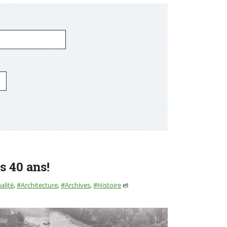
s 40 ans!
orie :
alité
,
Architecture
,
Archives
,
Histoire
et