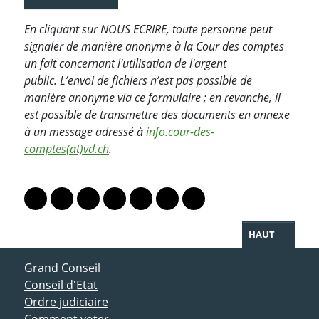
En cliquant sur NOUS ECRIRE, toute personne peut
signaler de manière anonyme à la Cour des comptes
un fait concernant l'utilisation de l'argent
public.
L’envoi de fichiers n’est pas possible de
manière anonyme via ce formulaire ; en revanche, il
est possible de transmettre des documents en annexe
à un message adressé à
info.cour-des-
comptes(at)vd.ch
.
PARTAGER LA PAGE
Lien vers le profil Mastodon
Lien vers le profil Bluesky
Lien vers le profil Instagram
Lien vers le profil Linkedin
Lien vers le profil Facebook
Lien vers le profil Twitter
Partager par WhatsAp
HAUT
ACCÈS DIRECT
Grand Conseil
Conseil d'Etat
Ordre judiciaire
Comment voter