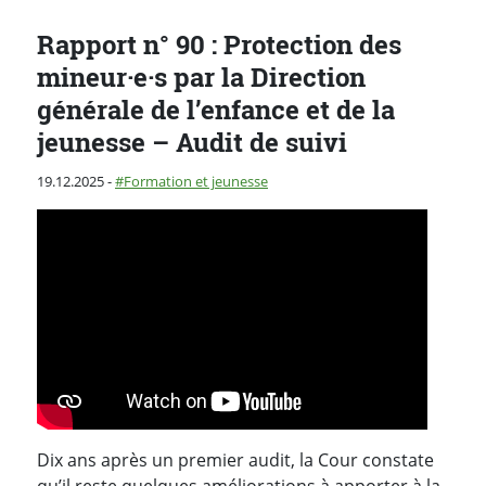
Rapport n° 90 : Protection des
mineur·e·s par la Direction
générale de l’enfance et de la
jeunesse – Audit de suivi
Publié le
Catégorie :
19.12.2025
-
Formation et jeunesse
Dix ans après un premier audit, la Cour constate
qu’il reste quelques améliorations à apporter à la