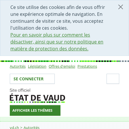
DÉBUT DU CONTENU DE LA PAGE
ACCÈS AU CHAMP DE RECHERCHE
PAGE D'ACCUEIL
FORMULAIRE DE CONTACT
Ce site utilise des cookies afin de vous offrir
une expérience optimale de navigation. En
continuant de visiter ce site, vous acceptez
l'utilisation de ces cookies.
Pour en savoir plus sur comment les
désactiver, ainsi que sur notre politique en
matière de protection des données.
Autorités
Législation
Offres d'emploi
Prestations
Sous-navigation
Votre identité
Secti
SE CONNECTER
AFFICHER LES THÈMES
Fil d'Ariane
Cour des comptes
vd.ch
Autorités