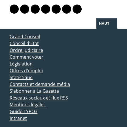
PARTAGER LA PAGE
Lien vers le profil Mastodon
Lien vers le profil Bluesky
Lien vers le profil Instagram
Lien vers le profil Linkedin
Lien vers le profil Facebook
Lien vers le profil Twitter
Partager par WhatsAp
HAUT
ACCÈS DIRECT
Grand Conseil
Conseil d'Etat
Ordre judiciaire
Comment voter
Législation
Offres d'emploi
Statistique
Contacts et demande média
S'abonner à La Gazette
Réseaux sociaux et flux RSS
Mentions légales
Guide TYPO3
Intranet