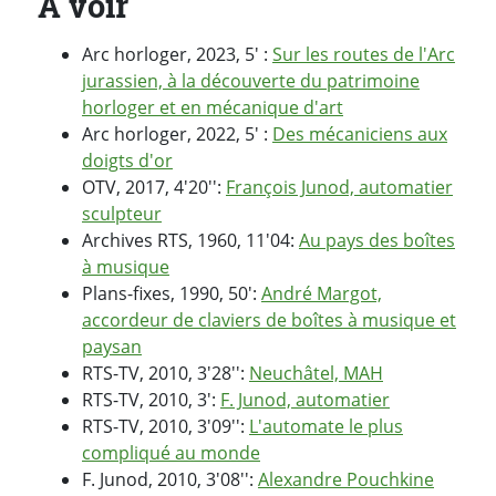
A voir
Arc horloger, 2023, 5' :
Sur les routes de l'Arc
jurassien, à la découverte du patrimoine
horloger et en mécanique d'art
Arc horloger, 2022, 5' :
Des mécaniciens aux
doigts d'or
OTV, 2017, 4'20'':
François Junod, automatier
sculpteur
Archives RTS, 1960, 11'04:
Au pays des boîtes
à musique
Plans-fixes, 1990, 50':
André Margot,
accordeur de claviers de boîtes à musique et
paysan
RTS-TV, 2010, 3'28'':
Neuchâtel, MAH
RTS-TV, 2010, 3':
F. Junod, automatier
RTS-TV, 2010, 3'09'':
L'automate le plus
compliqué au monde
F. Junod, 2010, 3'08'':
Alexandre Pouchkine