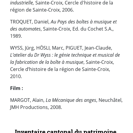
industrielle,
Sainte-Croix, Cercle d'histoire de la
région de Sainte-Croix, 2006.
TROQUET, Daniel,
Au Pays des boîtes à musique et
des automates
, Sainte-Croix, Ed. du Cochet S.A.,
1989.
WYSS, Jürg, HÖSLI, Marc, PIGUET, Jean-Claude,
L’atelier du Dr Wyss : le génie technique et musical de
la fabrication de la boîte à musique
, Sainte-Croix,
Cercle d’histoire de la région de Sainte-Croix,
2010.
Film :
MARGOT, Alain,
La Mécanique des anges
, Neuchâtel,
JMH Productions, 2008.
Navigation secondaire
Inventaire cantonal du patrimoine