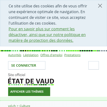
DÉBUT DU CONTENU DE LA PAGE
ACCÈS AU CHAMP DE RECHERCHE
PAGE D'ACCUEIL
FORMULAIRE DE CONTACT
Ce site utilise des cookies afin de vous offrir
une expérience optimale de navigation. En
continuant de visiter ce site, vous acceptez
l'utilisation de ces cookies.
Pour en savoir plus sur comment les
désactiver, ainsi que sur notre politique en
matière de protection des données.
Autorités
Législation
Offres d'emploi
Prestations
Sous-navigation
Votre identité
Secti
SE CONNECTER
AFFICHER LES THÈMES
Fil d'Ariane
vd.ch
Culture