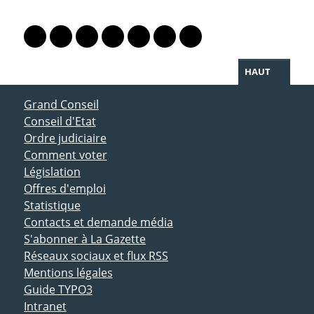
PARTAGER LA PAGE
Lien vers le profil Mastodon
Lien vers le profil Bluesky
Lien vers le profil Instagram
Lien vers le profil Linkedin
Lien vers le profil Facebook
Lien vers le profil Twitter
Partager par WhatsAp
HAUT
ACCÈS DIRECT
Grand Conseil
Conseil d'Etat
Ordre judiciaire
Comment voter
Législation
Offres d'emploi
Statistique
Contacts et demande média
S'abonner à La Gazette
Réseaux sociaux et flux RSS
Mentions légales
Guide TYPO3
Intranet