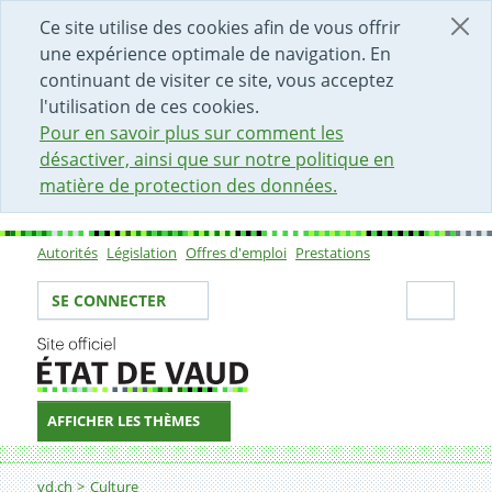
DÉBUT DU CONTENU DE LA PAGE
ACCÈS AU CHAMP DE RECHERCHE
PAGE D'ACCUEIL
FORMULAIRE DE CONTACT
Ce site utilise des cookies afin de vous offrir
une expérience optimale de navigation. En
continuant de visiter ce site, vous acceptez
l'utilisation de ces cookies.
Pour en savoir plus sur comment les
désactiver, ainsi que sur notre politique en
matière de protection des données.
Autorités
Législation
Offres d'emploi
Prestations
Sous-navigation
Votre identité
Secti
SE CONNECTER
AFFICHER LES THÈMES
Fil d'Ariane
Artisanat traditionnel
vd.ch
Culture