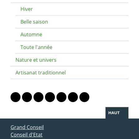
Hiver
Belle saison
Automne
Toute l'année
Nature et univers
Artisanat traditionnel
PARTAGER LA PAGE
Lien vers le profil Mastodon
Lien vers le profil Bluesky
Lien vers le profil Instagram
Lien vers le profil Linkedin
Lien vers le profil Facebook
Lien vers le profil Twitter
Partager par WhatsAp
HAUT
ACCÈS DIRECT
Grand Conseil
Conseil d'Etat