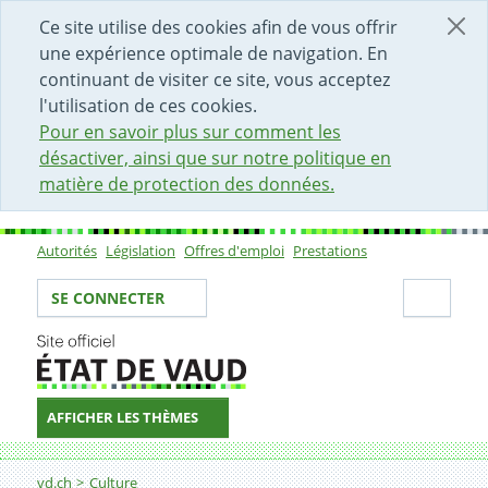
DÉBUT DU CONTENU DE LA PAGE
ACCÈS AU CHAMP DE RECHERCHE
PAGE D'ACCUEIL
FORMULAIRE DE CONTACT
Ce site utilise des cookies afin de vous offrir
une expérience optimale de navigation. En
continuant de visiter ce site, vous acceptez
l'utilisation de ces cookies.
Pour en savoir plus sur comment les
désactiver, ainsi que sur notre politique en
matière de protection des données.
Autorités
Législation
Offres d'emploi
Prestations
Sous-navigation
Votre identité
Secti
SE CONNECTER
AFFICHER LES THÈMES
Fil d'Ariane
Pratiques sociales
vd.ch
Culture