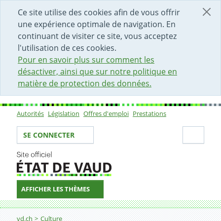
DÉBUT DU CONTENU DE LA PAGE
ACCÈS AU CHAMP DE RECHERCHE
PAGE D'ACCUEIL
FORMULAIRE DE CONTACT
Ce site utilise des cookies afin de vous offrir
une expérience optimale de navigation. En
continuant de visiter ce site, vous acceptez
l'utilisation de ces cookies.
Pour en savoir plus sur comment les
désactiver, ainsi que sur notre politique en
matière de protection des données.
Autorités
Législation
Offres d'emploi
Prestations
Sous-navigation
Votre identité
Secti
SE CONNECTER
AFFICHER LES THÈMES
Fil d'Ariane
Septembre musical
vd.ch
Culture