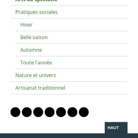
Pratiques sociales
Hiver
Belle saison
Automne
Toute l'année
Nature et univers
Artisanat traditionnel
PARTAGER LA PAGE
Lien vers le profil Mastodon
Lien vers le profil Bluesky
Lien vers le profil Instagram
Lien vers le profil Linkedin
Lien vers le profil Facebook
Lien vers le profil Twitter
Partager par WhatsAp
HAUT