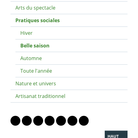
Arts du spectacle
Pratiques sociales
Hiver
Belle saison
Automne
Toute l'année
Nature et univers
Artisanat traditionnel
PARTAGER LA PAGE
Lien vers le profil Mastodon
Lien vers le profil Bluesky
Lien vers le profil Instagram
Lien vers le profil Linkedin
Lien vers le profil Facebook
Lien vers le profil Twitter
Partager par WhatsAp
HAUT