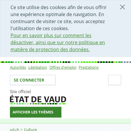
DÉBUT DU CONTENU DE LA PAGE
ACCÈS AU CHAMP DE RECHERCHE
PAGE D'ACCUEIL
FORMULAIRE DE CONTACT
Ce site utilise des cookies afin de vous offrir
une expérience optimale de navigation. En
continuant de visiter ce site, vous acceptez
l'utilisation de ces cookies.
Pour en savoir plus sur comment les
désactiver, ainsi que sur notre politique en
matière de protection des données.
Autorités
Législation
Offres d'emploi
Prestations
Sous-navigation
Votre identité
Secti
SE CONNECTER
AFFICHER LES THÈMES
Fil d'Ariane
20 KM de Lausanne
vd.ch
Culture