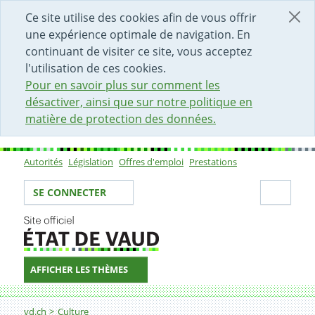
DÉBUT DU CONTENU DE LA PAGE
ACCÈS AU CHAMP DE RECHERCHE
PAGE D'ACCUEIL
FORMULAIRE DE CONTACT
Ce site utilise des cookies afin de vous offrir
une expérience optimale de navigation. En
continuant de visiter ce site, vous acceptez
l'utilisation de ces cookies.
Pour en savoir plus sur comment les
désactiver, ainsi que sur notre politique en
matière de protection des données.
Autorités
Législation
Offres d'emploi
Prestations
Sous-navigation
Votre identité
Secti
SE CONNECTER
AFFICHER LES THÈMES
Fil d'Ariane
Abbayes (tir)
vd.ch
Culture