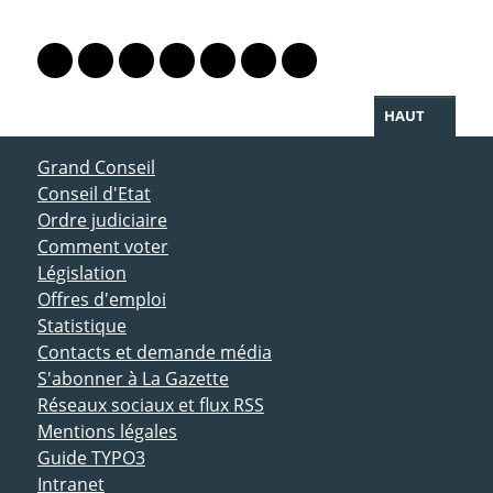
PARTAGER LA PAGE
Lien vers le profil Mastodon
Lien vers le profil Bluesky
Lien vers le profil Instagram
Lien vers le profil Linkedin
Lien vers le profil Facebook
Lien vers le profil Twitter
Partager par WhatsAp
HAUT
ACCÈS DIRECT
Grand Conseil
Conseil d'Etat
Ordre judiciaire
Comment voter
Législation
Offres d'emploi
Statistique
Contacts et demande média
S'abonner à La Gazette
Réseaux sociaux et flux RSS
Mentions légales
Guide TYPO3
Intranet