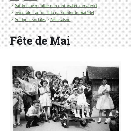
Patrimoine mobilier non cantonal et immatériel
Inventaire cantonal du patrimoine immatériel
Pratiques sociales
Belle saison
Fête de Mai