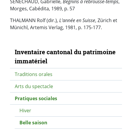
SENECHAUD, Gabrielle,
Begnins à rebrousse-temps
,
Morges, Cabédita, 1989, p. 57
THALMANN Rolf (dir.),
L’année en Suisse
, Zürich et
Münichl, Artemis Verlag, 1981, p. 175-177.
Navigation secondaire
Inventaire cantonal du patrimoine
immatériel
Traditions orales
Arts du spectacle
Pratiques sociales
Hiver
Belle saison