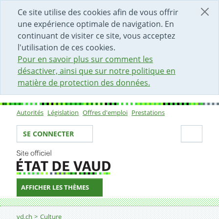
DÉBUT DU CONTENU DE LA PAGE
ACCÈS AU CHAMP DE RECHERCHE
PAGE D'ACCUEIL
FORMULAIRE DE CONTACT
Ce site utilise des cookies afin de vous offrir
une expérience optimale de navigation. En
continuant de visiter ce site, vous acceptez
l'utilisation de ces cookies.
Pour en savoir plus sur comment les
désactiver, ainsi que sur notre politique en
matière de protection des données.
Autorités
Législation
Offres d'emploi
Prestations
Sous-navigation
Votre identité
Secti
SE CONNECTER
AFFICHER LES THÈMES
Fil d'Ariane
Fête de Mai
vd.ch
Culture