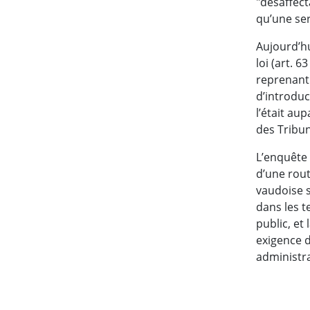
"désaffect
qu’une ser
Aujourd’hu
loi (art. 6
reprenant 
d’introduc
l’était au
des Tribun
L’enquête 
d’une rout
vaudoise s
dans les 
public, et
exigence d
administrat