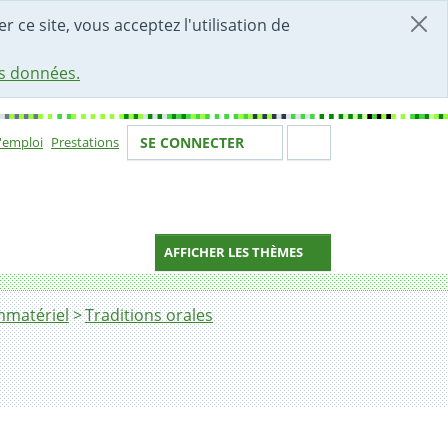
r ce site, vous acceptez l'utilisation de
es données.
Votre identité
Section de 
d'emploi
Prestations
SE CONNECTER
ion
AFFICHER LES THÈMES
mmatériel
Traditions orales