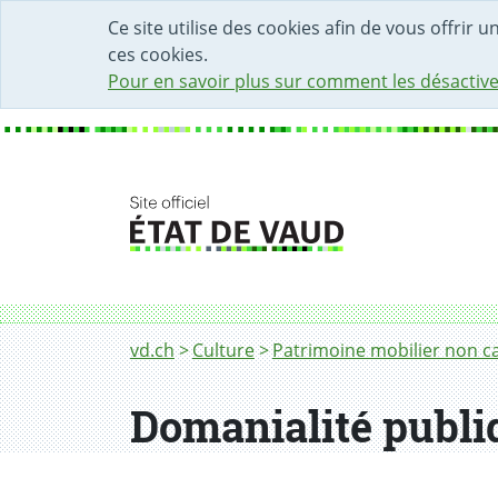
DÉBUT DU CONTENU DE LA PAGE
ACCÈS AU CHAMP DE RECHERCHE
PAGE D'ACCUEIL
FORMULAIRE DE CONTACT
Ce site utilise des cookies afin de vous offrir 
ces cookies.
Pour en savoir plus sur comment les désactive
Fil d'Ariane
vd.ch
Culture
Patrimoine mobilier non c
Domanialité publi