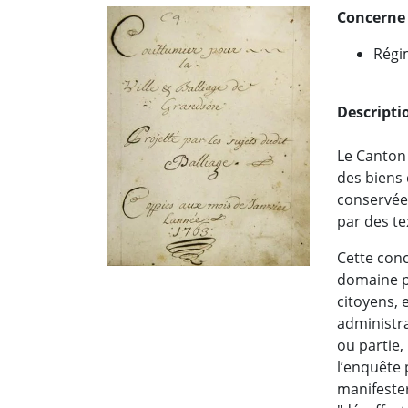
Concerne
Régi
Descripti
Le Canton
des biens 
conservée
par des te
Cette conc
domaine p
citoyens, 
administr
ou partie
l’enquête 
manifester