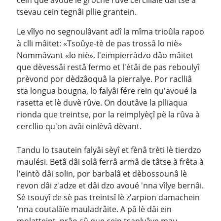
tsevau cein tegnâi pllie grantein.
Le vîlyo no segnoulâvant adî la mîma trioûla rapoo
à clli mâitet: «Tsoûye-tè de pas trossâ lo niè»
Nommâvant «lo niè», l'eimpierrâdzo dâo mâitet
que dèvessâi restâ fermo et l'ètâi de pas reboulyî
prèvond por dèdzâoquâ la pierralye. Por raclliâ
sta longua bougna, lo falyâi fére rein qu'avoué la
rasetta et lè duvè rûve. On doutâve la plliaqua
rionda que treintse, por la reimplyèçî pè la rûva à
cercllio qu'on avâi einlèvâ dèvant.
Tandu lo tsautein falyâi sèyî et fènâ trèti lè tierdzo
maulési. Betâ dâi solâ ferrâ armâ de tâtse à frêta à
l'eintò dâi solin, por barbalâ et dèbossounâ lè
revon dâi z'adze et dâi dzo avoué 'nna vîlye bernâi.
Sè tsouyî de sè pas treintsî lè z'arpion damachein
'nna coutalâïe mauladrâite. A pâ lè dâi ein
molatteint, prâo sû que cein tsaplyâve mau,