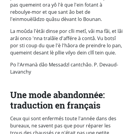
pas quemeint ora yô l'è que l'ein fotant à
reboulye-mor et que sant âo bet de
l'einmouèlâdzo quâsu dèvant lo Bounan.
La moûda l'ètâi dinse por clli metî, vâi ma fâi, et lâi
arâi onco 'nna tralâïe d'affére à contâ. Vu botsî
por sti coup du que l'è l'hâora de preindre lo pan,
quemeint desant lè pllie vilyo dein cllî tein quie.
Po l'Armanà dâo Messadzl cantchâo. P. Devaud-
Lavanchy
Une mode abandonnée:
traduction en français
Ceux qui sont enfermés toute l'année dans des
bureaux, ne savent pas que pour réparer les
trous des chaussés ce n'était pas une petite