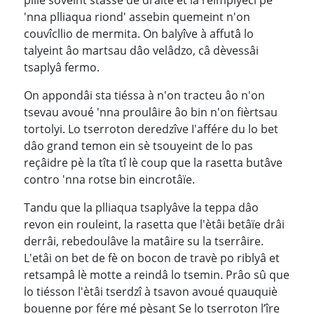
'nna plliaqua riond' assebin quemeint n'on
couvîcllio de mermita. On balyîve à affutâ lo
talyeint âo martsau dâo velâdzo, câ dèvessâi
tsaplyâ fermo.
On appondâi sta tiéssa à n'on tracteu âo n'on
tsevau avoué 'nna proulâire âo bin n'on fièrtsau
tortolyi. Lo tserroton deredzîve I'affére du lo bet
dâo grand temon ein sè tsouyeint de lo pas
reçâidre pè la tîta tî lè coup que la rasetta butâve
contro 'nna rotse bin eincrotâïe.
Tandu que la plliaqua tsaplyâve la teppa dâo
revon ein rouleint, la rasetta que l'ètâi betâïe drâi
derrâi, rebedoulâve la matâire su la tserrâire.
L'etâi on bet de fè on bocon de travè po riblyâ et
retsampâ lè motte a reindâ lo tsemin. Prâo sû que
lo tiésson l'ètâi tserdzî à tsavon avoué quauquiè
bouenne por fére mé pèsant Se lo tserroton l’îre