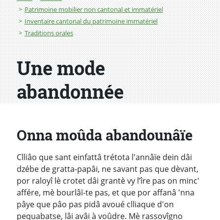
Patrimoine mobilier non cantonal et immatériel
Inventaire cantonal du patrimoine immatériel
Traditions orales
Une mode
abandonnée
Onna moûda abandounâïe
Clliâo que sant einfattâ trétota l'annâïe dein dâi
dzébe de gratta-papâi, ne savant pas que dèvant,
por raloyî lè crotet dâi grantè vy l’îre pas on minc'
affére, mè bourlâï-te pas, et que por affanâ 'nna
pâye que pâo pas pidâ avoué clliaque d'on
pequabatse, lâi avâi à voûdre. Mè rassovîgno