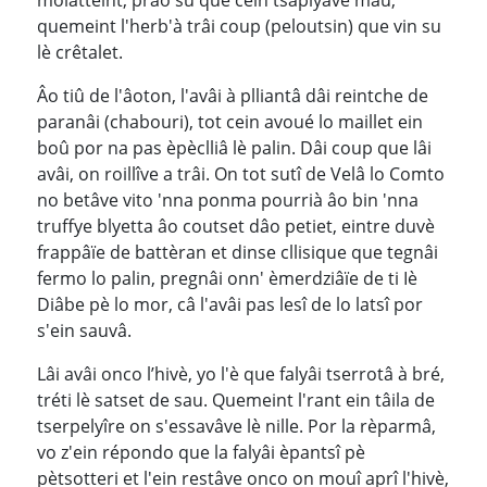
quemeint l'herb'à trâi coup (peloutsin) que vin su
lè crêtalet.
Âo tiû de l'âoton, l'avâi à plliantâ dâi reintche de
paranâi (chabouri), tot cein avoué lo maillet ein
boû por na pas èpèclliâ lè palin. Dâi coup que lâi
avâi, on roillîve a trâi. On tot sutî de Velâ lo Comto
no betâve vito 'nna ponma pourrià âo bin 'nna
truffye blyetta âo coutset dâo petiet, eintre duvè
frappâïe de battèran et dinse cllisique que tegnâi
fermo lo palin, pregnâi onn' èmerdziâïe de ti Iè
Diâbe pè lo mor, câ l'avâi pas lesî de lo latsî por
s'ein sauvâ.
Lâi avâi onco l’hivè, yo l'è que falyâi tserrotâ à bré,
tréti lè satset de sau. Quemeint l'rant ein tâila de
tserpelyîre on s'essavâve lè nille. Por la rèparmâ,
vo z'ein répondo que la falyâi èpantsî pè
pètsotteri et l'ein restâve onco on mouî aprî l'hivè,