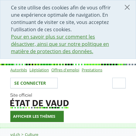
DÉBUT DU CONTENU DE LA PAGE
ACCÈS AU CHAMP DE RECHERCHE
PAGE D'ACCUEIL
FORMULAIRE DE CONTACT
Ce site utilise des cookies afin de vous offrir
une expérience optimale de navigation. En
continuant de visiter ce site, vous acceptez
l'utilisation de ces cookies.
Pour en savoir plus sur comment les
désactiver, ainsi que sur notre politique en
matière de protection des données.
Autorités
Législation
Offres d'emploi
Prestations
Sous-navigation
Votre identité
Secti
SE CONNECTER
AFFICHER LES THÈMES
Fil d'Ariane
vd.ch
Culture