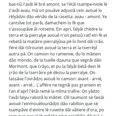
bas-tiû l'avâi lè bré amont, se l'ètâi tsampe-niole lè
z'avâi avau, mâ on pouâve adjustâ cein avoué lo
rèlyâdzo dâo vériâo de la rasetta: avau - amont. Ye
cantsîve tot parâi, damachein lo fè que
s'assoupâve âi rotsette. Ein apri, falyâi chèdre la
terra et la pierralye avoué n'on petioû ratî ein fè et
rebetâ la matâire pierralyûva pè lo fond dâi crâo.
Fére dâi tsîrounet avoué la terra et la tserrèyî
autra pâ. On camion no ramenve, du lo mâitein
dâo mondo, de la tsaille dzauna que vegnâi dâo
Mormont, que crâyo, et pu la falyâi betâ dein lè
crâo de la tserrâire pè dèssu la pierralye. On
tassâve l'ovrâdzo avoué lo camion: avant - arrié,
avant - arrié... L'affére ne tegnâi pas grantein et
l'an d'aprî l'ètâi remé la mîma tralîre. On yâdzo
l'avâi falyu rabotâ lo mâitet. Clli taumont sè faisâi
avoué l'einmouèlounâdzo dâo rabllion que sè
tsampâve d'eintre lè ruvette dâi vâitere d'ora, po
cein que avoué lè grôche rûve cerclliâïe dâi tsè a