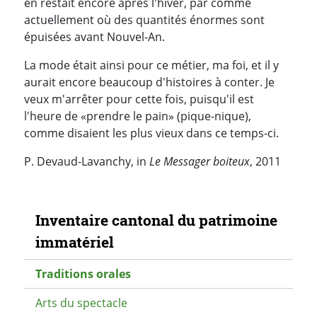
en restait encore après l'hiver, par comme
actuellement où des quantités énormes sont
épuisées avant Nouvel-An.
La mode était ainsi pour ce métier, ma foi, et il y
aurait encore beaucoup d'histoires à conter. Je
veux m'arrêter pour cette fois, puisqu'il est
l'heure de «prendre le pain» (pique-nique),
comme disaient les plus vieux dans ce temps-ci.
P. Devaud-Lavanchy, in
Le Messager boiteux
, 2011
Navigation secondaire
Inventaire cantonal du patrimoine
immatériel
Traditions orales
Arts du spectacle