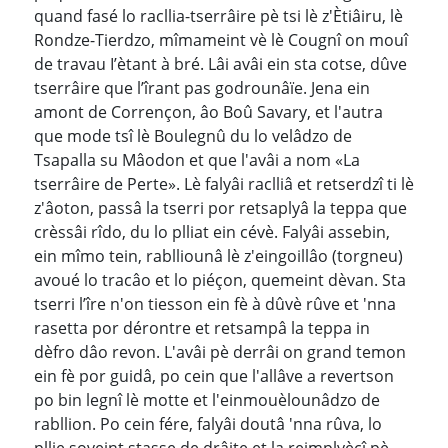
quand fasé lo racllia-tserrâire pè tsi lè z'Ètiâiru, lè
Rondze-Tierdzo, mîmameint vè lè Cougnî on mouî
de travau I’ètant à bré. Lâi avâi ein sta cotse, dûve
tserrâire que l’îrant pas godrounâïe. Jena ein
amont de Corrençon, âo Boû Savary, et l'autra
que mode tsî lè Boulegnû du lo velâdzo de
Tsapalla su Mâodon et que l'avâi a nom «La
tserrâire de Perte». Lè falyâi raclliâ et retserdzî ti lè
z'âoton, passâ la tserri por retsaplyâ la teppa que
crèssâi rîdo, du lo plliat ein cévè. Falyâi assebin,
ein mîmo tein, rablliounâ lè z'eingoillâo (torgneu)
avoué lo tracâo et lo piéçon, quemeint dèvan. Sta
tserri l’îre n'on tiesson ein fè à dûvè rûve et 'nna
rasetta por dérontre et retsampâ la teppa in
dèfro dâo revon. L'avâi pè derrâi on grand temon
ein fè por guidâ, po cein que l'allâve a revertson
po bin legnî lè motte et l'einmouèlounâdzo de
rabllion. Po cein fére, falyâi doutâ 'nna rûva, lo
pllie soveint stasse de drâite et la reimplyècî pè