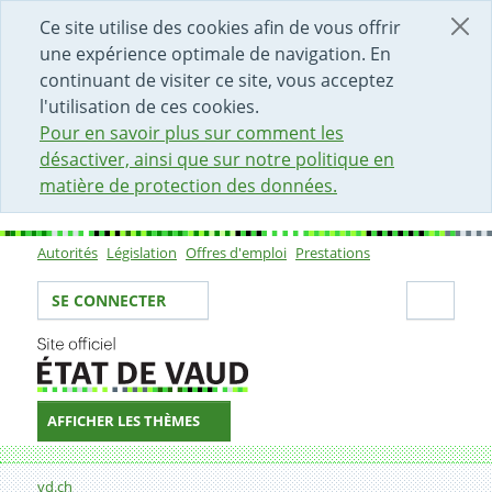
DÉBUT DU CONTENU DE LA PAGE
ACCÈS AU CHAMP DE RECHERCHE
PAGE D'ACCUEIL
FORMULAIRE DE CONTACT
Ce site utilise des cookies afin de vous offrir
une expérience optimale de navigation. En
continuant de visiter ce site, vous acceptez
l'utilisation de ces cookies.
Pour en savoir plus sur comment les
désactiver, ainsi que sur notre politique en
matière de protection des données.
Autorités
Législation
Offres d'emploi
Prestations
Sous-navigation
Votre identité
Secti
SE CONNECTER
AFFICHER LES THÈMES
Fil d'Ariane
Missions du CCR
vd.ch