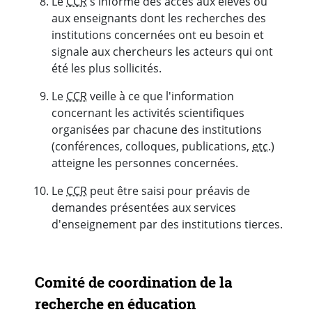
Le
CCR
s'informe des accès aux élèves ou
aux enseignants dont les recherches des
institutions concernées ont eu besoin et
signale aux chercheurs les acteurs qui ont
été les plus sollicités.
Le
CCR
veille à ce que l'information
concernant les activités scientifiques
organisées par chacune des institutions
(conférences, colloques, publications,
etc
.)
atteigne les personnes concernées.
Le
CCR
peut être saisi pour préavis de
demandes présentées aux services
d'enseignement par des institutions tierces.
Navigation secondaire
Comité de coordination de la
recherche en éducation