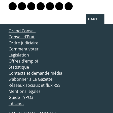
Lien vers le profil Mastodon
Lien vers le profil Bluesky
Lien vers le profil Instagram
Lien vers le profil Linkedin
Lien vers le profil Facebook
Lien vers le profil Twitter
Partager par WhatsAp
HAUT
ACCÈS DIRECT
Grand Conseil
Conseil d'Etat
Ordre judiciaire
Comment voter
Législation
Offres d'emploi
Statistique
Contacts et demande média
S'abonner à La Gazette
Réseaux sociaux et flux RSS
Mentions légales
Guide TYPO3
Intranet