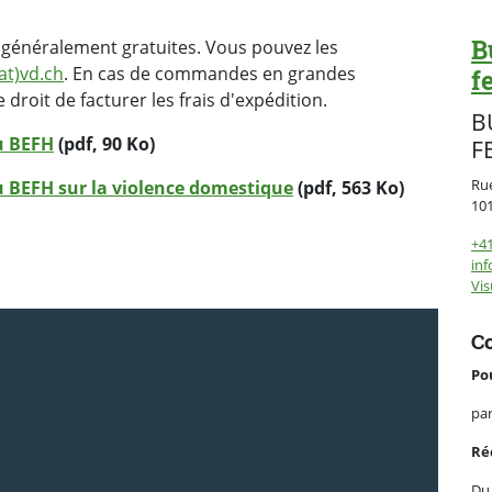
B
t généralement gratuites. Vous pouvez les
at)vd.ch
. En cas de commandes en grandes
f
e droit de facturer les frais d'expédition.
B
u BEFH
(pdf, 90 Ko)
F
Rue
 BEFH sur la violence domestique
(pdf, 563 Ko)
10
+41
inf
Vis
Co
Po
pa
Ré
Du 