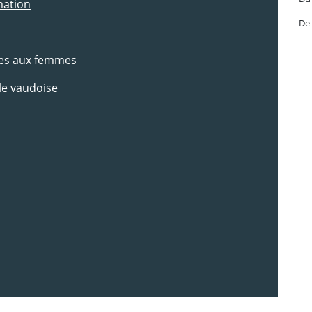
mation
De 
tes aux femmes
le vaudoise