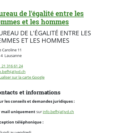
ureau de l'égalité entre les
emmes et les hommes
UREAU DE L'ÉGALITÉ ENTRE LES
EMMES ET LES HOMMES
 Caroline 11
Suisse
14
Lausanne
 21 316 61 24
o.befh(at)vd.ch
ualiser sur la carte Google
ntacts et informations
ur les conseils et demandes juridiques :
r
mail uniquement
sur
info.befh(at)vd.ch
ception téléphonique :
lundi au vendredi