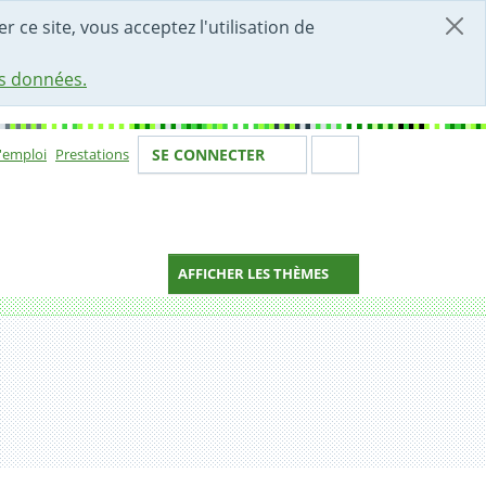
r ce site, vous acceptez l'utilisation de
es données.
Votre identité
Section de 
d'emploi
Prestations
SE CONNECTER
ion
AFFICHER LES THÈMES