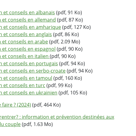
n et conseils en albanais
(pdf, 91 Ko)
n et conseils en allemand
(pdf, 87 Ko)
on et conseils en amharique
(pdf, 127 Ko)
n et conseils en anglais
(pdf, 86 Ko)
n et conseils en arabe
(pdf, 2.09 Mo)
n et conseils en espagnol
(pdf, 90 Ko)
 et conseils en italien
(pdf, 90 Ko)
n et conseils en portugais
(pdf, 94 Ko)
on et conseils en serbo-croate
(pdf, 94 Ko)
on et conseils en tamoul
(pdf, 160 Ko)
n et conseils en turc
(pdf, 99 Ko)
n et conseils en ukrainien
(pdf, 105 Ko)
faire ? (2024)
(pdf, 464 Ko)
entrer? : information et prévention destinées aux
du couple
(pdf, 1.63 Mo)