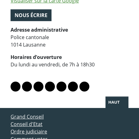
Visualiser sur la carte Google
NOUS ÉCRIRE
Adresse administrative
Police cantonale
1014 Lausanne
Horaires d’ouverture
Du lundi au vendredi, de 7h à 18h30
PARTAGER LA PAGE
Lien vers le profil Mastodon
Lien vers le profil Bluesky
Lien vers le profil Instagram
Lien vers le profil Linkedin
Lien vers le profil Facebook
Lien vers le profil Twitter
Partager par WhatsAp
HAUT
ACCÈS DIRECT
Grand Conseil
Conseil d'Etat
Ordre judiciaire
Comment voter