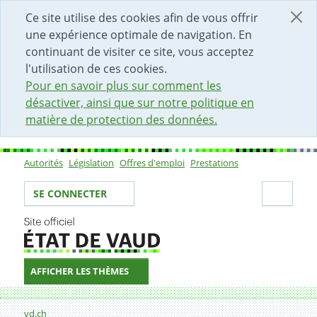
DÉBUT DU CONTENU DE LA PAGE
ACCÈS AU CHAMP DE RECHERCHE
PAGE D'ACCUEIL
FORMULAIRE DE CONTACT
Ce site utilise des cookies afin de vous offrir
une expérience optimale de navigation. En
continuant de visiter ce site, vous acceptez
l'utilisation de ces cookies.
Pour en savoir plus sur comment les
désactiver, ainsi que sur notre politique en
matière de protection des données.
Autorités
Législation
Offres d'emploi
Prestations
Sous-navigation
Votre identité
Secti
SE CONNECTER
AFFICHER LES THÈMES
Fil d'Ariane
22.02.2008
vd.ch