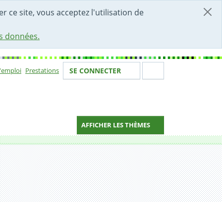
r ce site, vous acceptez l'utilisation de
es données.
Votre identité
Section de 
d'emploi
Prestations
SE CONNECTER
ion
AFFICHER LES THÈMES