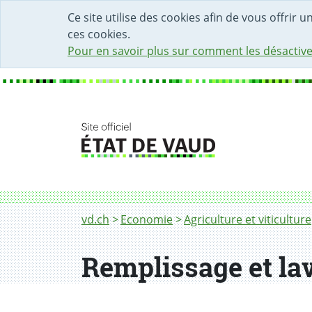
DÉBUT DU CONTENU DE LA PAGE
ACCÈS AU CHAMP DE RECHERCHE
PAGE D'ACCUEIL
FORMULAIRE DE CONTACT
Ce site utilise des cookies afin de vous offrir 
ces cookies.
Pour en savoir plus sur comment les désactive
Fil d'Ariane
Remplissage et lavage du pulvérisateur
vd.ch
Economie
Agriculture et viticulture
Remplissage et la