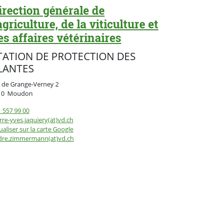
irection générale de
'agriculture, de la viticulture et
es affaires vétérinaires
TATION DE PROTECTION DES
LANTES
 de Grange-Verney 2
Suisse
10
Moudon
 557 99 00
rre-yves.jaquiery(at)vd.ch
ualiser sur la carte Google
dre.zimmermann(at)vd.ch