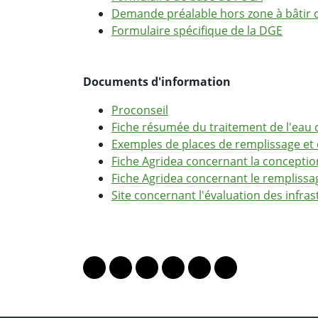
Demande préalable hors zone à bâtir
Formulaire spécifique de la DGE
Documents d'information
Proconseil
Fiche résumée du traitement de l'eau 
Exemples de places de remplissage et 
Fiche Agridea concernant la conceptio
Fiche Agridea concernant le remplissag
Site concernant l'évaluation des infras
PARTAGER LA PAGE
Lien vers le profil Mastodon
Lien vers le profil Bluesky
Lien vers le profil Instagram
Lien vers le profil Linkedin
Lien vers le profil Fac
Lien vers le profil