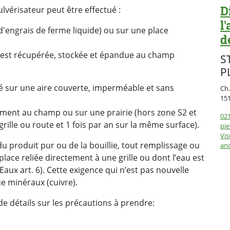
D
lvérisateur peut être effectué :
l
 d'engrais de ferme liquide) ou sur une place
d
 est récupérée, stockée et épandue au champ
S
P
é sur une aire couverte, imperméable et sans
Ch.
15
tement au champ ou sur une prairie (hors zone S2 et
021
rille ou route et 1 fois par an sur la même surface).
pie
Vis
u produit pur ou de la bouillie, tout remplissage ou
an
place reliée directement à une grille ou dont l’eau est
LEaux art. 6). Cette exigence qui n’est pas nouvelle
e minéraux (cuivre).
e détails sur les précautions à prendre: