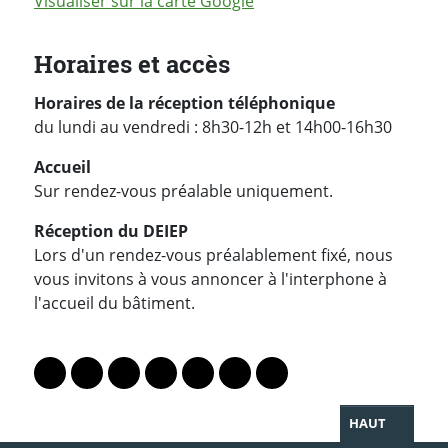
Visualiser sur la carte Google
Horaires et accès
Horaires de la réception téléphonique
du lundi au vendredi : 8h30-12h et 14h00-16h30
Accueil
Sur rendez-vous préalable uniquement.
Réception du DEIEP
Lors d'un rendez-vous préalablement fixé, nous
vous invitons à vous annoncer à l'interphone à
l'accueil du bâtiment.
PARTAGER LA PAGE
Lien vers le profil Mastodon
Lien vers le profil Bluesky
Lien vers le profil Instagram
Lien vers le profil Linkedin
Lien vers le profil Facebook
Lien vers le profil Twitter
Partager par WhatsAp
HAUT