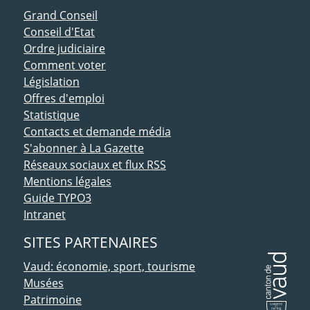
ACCÈS DIRECT
Grand Conseil
Conseil d'Etat
Ordre judiciaire
Comment voter
Législation
Offres d'emploi
Statistique
Contacts et demande média
S'abonner à La Gazette
Réseaux sociaux et flux RSS
Mentions légales
Guide TYPO3
Intranet
SITES PARTENAIRES
Vaud: économie, sport, tourisme
Musées
Patrimoine