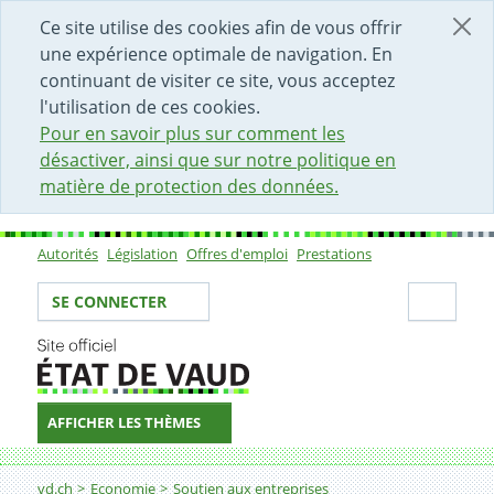
DÉBUT DU CONTENU DE LA PAGE
ACCÈS AU CHAMP DE RECHERCHE
PAGE D'ACCUEIL
FORMULAIRE DE CONTACT
Ce site utilise des cookies afin de vous offrir
une expérience optimale de navigation. En
continuant de visiter ce site, vous acceptez
l'utilisation de ces cookies.
Pour en savoir plus sur comment les
désactiver, ainsi que sur notre politique en
matière de protection des données.
Autorités
Législation
Offres d'emploi
Prestations
Sous-navigation
Votre identité
Secti
SE CONNECTER
AFFICHER LES THÈMES
Fil d'Ariane
Mandat d'accompagnement
vd.ch
Economie
Soutien aux entreprises