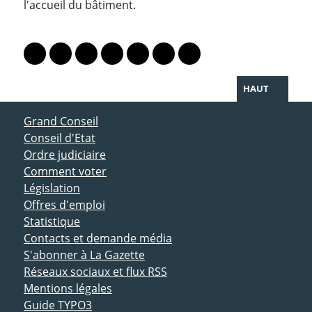
l'accueil du bâtiment.
PARTAGER LA PAGE
Lien vers le profil Mastodon
Lien vers le profil Bluesky
Lien vers le profil Instagram
Lien vers le profil Linkedin
Lien vers le profil Facebook
Lien vers le profil Twitter
Partager par WhatsAp
HAUT
ACCÈS DIRECT
Grand Conseil
Conseil d'Etat
Ordre judiciaire
Comment voter
Législation
Offres d'emploi
Statistique
Contacts et demande média
S'abonner à La Gazette
Réseaux sociaux et flux RSS
Mentions légales
Guide TYPO3