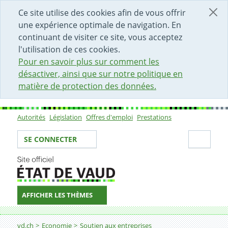
DÉBUT DU CONTENU DE LA PAGE
ACCÈS AU CHAMP DE RECHERCHE
PAGE D'ACCUEIL
FORMULAIRE DE CONTACT
Ce site utilise des cookies afin de vous offrir
une expérience optimale de navigation. En
continuant de visiter ce site, vous acceptez
l'utilisation de ces cookies.
Pour en savoir plus sur comment les
désactiver, ainsi que sur notre politique en
matière de protection des données.
Autorités
Législation
Offres d'emploi
Prestations
Sous-navigation
Votre identité
Secti
SE CONNECTER
AFFICHER LES THÈMES
Fil d'Ariane
Projets collaboratifs
vd.ch
Economie
Soutien aux entreprises