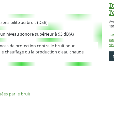
D
l
Av
ensibilité au bruit (DSB)
10
un niveau sonore supérieur à 93 dB(A)
+41
inf
Vis
ences de protection contre le bruit pour
r le chauffage ou la production d’eau chaude
ées par le bruit