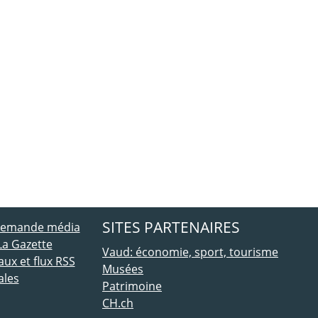
ebook
 Twitter
SITES PARTENAIRES
 demande média
La Gazette
Vaud: économie, sport, tourisme
ux et flux RSS
Musées
ales
Patrimoine
CH.ch