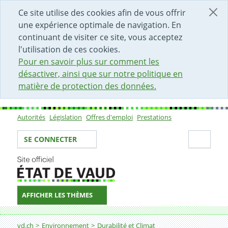
DÉBUT DU CONTENU DE LA PAGE
ACCÈS AU CHAMP DE RECHERCHE
PAGE D'ACCUEIL
FORMULAIRE DE CONTACT
Ce site utilise des cookies afin de vous offrir
une expérience optimale de navigation. En
continuant de visiter ce site, vous acceptez
l'utilisation de ces cookies.
Pour en savoir plus sur comment les
désactiver, ainsi que sur notre politique en
matière de protection des données.
Autorités
Législation
Offres d'emploi
Prestations
Sous-navigation
Votre identité
Secti
SE CONNECTER
AFFICHER LES THÈMES
Fil d'Ariane
9.2. Indicateur
vd.ch
Environnement
Durabilité et Climat