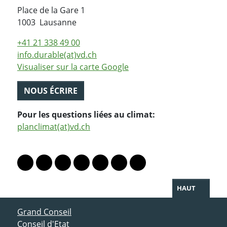
Place de la Gare 1
Suisse
1003
Lausanne
+41 21 338 49 00
info.durable(at)vd.ch
Visualiser sur la carte Google
NOUS ÉCRIRE
Pour les questions liées au climat:
planclimat(at)vd.ch
PARTAGER LA PAGE
Lien vers le profil Mastodon
Lien vers le profil Bluesky
Lien vers le profil Instagram
Lien vers le profil Linkedin
Lien vers le profil Facebook
Lien vers le profil Twitter
Partager par WhatsAp
HAUT
ACCÈS DIRECT
Grand Conseil
Conseil d'Etat