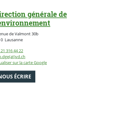
irection générale de
'environnement
enue de Valmont 30b
Suisse
10
Lausanne
21 316 44 22
o.dge(at)vd.ch
ualiser sur la carte Google
NOUS ÉCRIRE