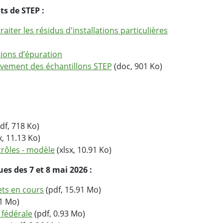
s de STEP :
raiter les résidus d'installations particulières
tions d’épuration
èvement des échantillons STEP
(doc, 901 Ko)
df, 718 Ko)
x, 11.13 Ko)
trôles - modèle
(xlsx, 10.91 Ko)
s des 7 et 8 mai 2026 :
ets en cours
(pdf, 15.91 Mo)
91 Mo)
n fédérale
(pdf, 0.93 Mo)