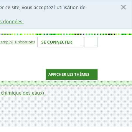
r ce site, vous acceptez l'utilisation de
es données.
Votre identité
Section de 
d'emploi
Prestations
SE CONNECTER
ion
AFFICHER LES THÈMES
t chimique des eaux)