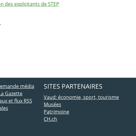
n des exploitants de STEP
"
ebook
 Twitter
SITES PARTENAIRES
 demande média
La Gazette
Vaud: économie, sport, tourisme
ux et flux RSS
Musées
ales
Patrimoine
CH.ch