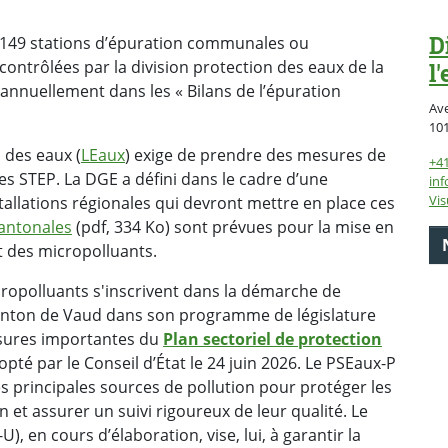
D
r 149 stations d’épuration communales ou
ontrôlées par la division protection des eaux de la
l
 annuellement dans les « Bilans de l’épuration
Av
10
n des eaux (
LEaux
) exige de prendre des mesures de
+41
s STEP. La DGE a défini dans le cadre d’une
inf
Vis
stallations régionales qui devront mettre en place ces
antonales
(pdf, 334 Ko) sont prévues pour la mise en
 des micropolluants.
cropolluants s'inscrivent dans la démarche de
anton de Vaud dans son programme de législature
mesures importantes du
Plan sectoriel de protection
pté par le Conseil d’État le 24 juin 2026. Le PSEaux-P
s principales sources de pollution pour protéger les
n et assurer un suivi rigoureux de leur qualité. Le
U), en cours d’élaboration, vise, lui, à garantir la