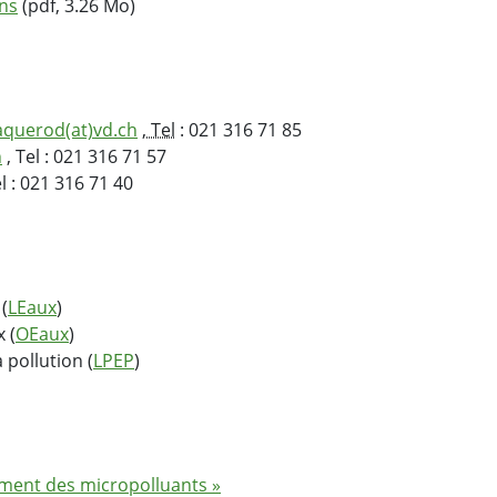
ons
(pdf, 3.26 Mo)
jaquerod(at)vd.ch
,
Tel
: 021 316 71 85
h
, Tel : 021 316 71 57
el : 021 316 71 40
(
LEaux
)
 (
OEaux
)
 pollution (
LPEP
)
ement des micropolluants »