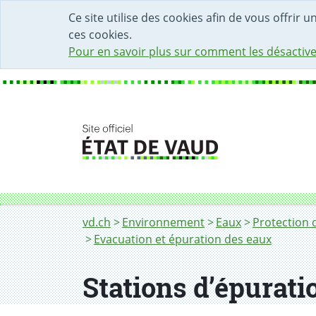
DÉBUT DU CONTENU DE LA PAGE
ACCÈS AU CHAMP DE RECHERCHE
PAGE D'ACCUEIL
FORMULAIRE DE CONTACT
Ce site utilise des cookies afin de vous offrir 
ces cookies.
Pour en savoir plus sur comment les désactive
Fil d'Ariane
Stations d’épuration des eaux usées (STEP)
vd.ch
Environnement
Eaux
Protection 
Evacuation et épuration des eaux
Stations d’épurat