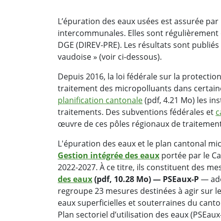
L’épuration des eaux usées est assurée pa
intercommunales. Elles sont régulièrement c
DGE (DIREV-PRE). Les résultats sont publiés
vaudoise » (voir ci-dessous).
Depuis 2016, la loi fédérale sur la protectio
traitement des micropolluants dans certaine
planification cantonale
(pdf, 4.21 Mo) les in
traitements. Des subventions fédérales et
c
œuvre de ces pôles régionaux de traitement
L'épuration des eaux et le plan cantonal mi
Gestion intégrée des eaux
portée par le C
2022-2027. À ce titre, ils constituent des 
des eaux
(pdf, 10.28 Mo) — PSEaux-P
— ado
regroupe 23 mesures destinées à agir sur le
eaux superficielles et souterraines du canto
Plan sectoriel d’utilisation des eaux (PSEaux-