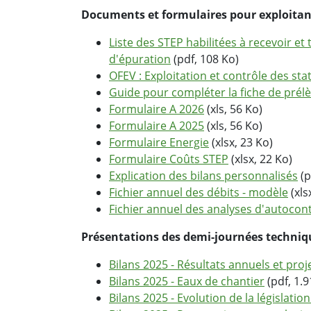
Documents et formulaires pour exploitant
Liste des STEP habilitées à recevoir et t
d'épuration
(pdf, 108 Ko)
OFEV : Exploitation et contrôle des sta
Guide pour compléter la fiche de prél
Formulaire A 2026
(xls, 56 Ko)
Formulaire A 2025
(xls, 56 Ko)
Formulaire Energie
(xlsx, 23 Ko)
Formulaire Coûts STEP
(xlsx, 22 Ko)
Explication des bilans personnalisés
(p
Fichier annuel des débits - modèle
(xls
Fichier annuel des analyses d'autocon
Présentations des demi-journées technique
Bilans 2025 - Résultats annuels et proj
Bilans 2025 - Eaux de chantier
(pdf, 1.
Bilans 2025 - Evolution de la législatio