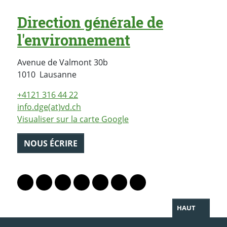
Direction générale de
l'environnement
Avenue de Valmont 30b
Suisse
1010
Lausanne
+4121 316 44 22
info.dge(at)vd.ch
Visualiser sur la carte Google
NOUS ÉCRIRE
PARTAGER LA PAGE
Lien vers le profil Mastodon
Lien vers le profil Bluesky
Lien vers le profil Instagram
Lien vers le profil Linkedin
Lien vers le profil Facebook
Lien vers le profil Twitter
Partager par WhatsAp
HAUT