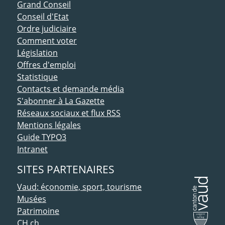
ACCÈS DIRECT
Grand Conseil
Conseil d'Etat
Ordre judiciaire
Comment voter
Législation
Offres d'emploi
Statistique
Contacts et demande média
S'abonner à La Gazette
Réseaux sociaux et flux RSS
Mentions légales
Guide TYPO3
Intranet
SITES PARTENAIRES
Vaud: économie, sport, tourisme
Musées
Patrimoine
CH.ch