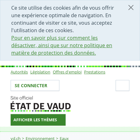
DÉBUT DU CONTENU DE LA PAGE
ACCÈS AU CHAMP DE RECHERCHE
PAGE D'ACCUEIL
FORMULAIRE DE CONTACT
Ce site utilise des cookies afin de vous offrir
une expérience optimale de navigation. En
continuant de visiter ce site, vous acceptez
l'utilisation de ces cookies.
Pour en savoir plus sur comment les
désactiver, ainsi que sur notre politique en
matière de protection des données.
Autorités
Législation
Offres d'emploi
Prestations
Sous-navigation
Votre identité
Secti
SE CONNECTER
AFFICHER LES THÈMES
Fil d'Ariane
Cyanobactéries
vd.ch
Environnement
Eaux