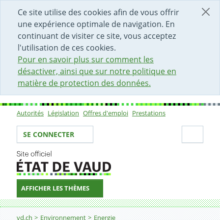
DÉBUT DU CONTENU DE LA PAGE
ACCÈS AU CHAMP DE RECHERCHE
PAGE D'ACCUEIL
FORMULAIRE DE CONTACT
Ce site utilise des cookies afin de vous offrir
une expérience optimale de navigation. En
continuant de visiter ce site, vous acceptez
l'utilisation de ces cookies.
Pour en savoir plus sur comment les
désactiver, ainsi que sur notre politique en
matière de protection des données.
Autorités
Législation
Offres d'emploi
Prestations
Sous-navigation
Votre identité
Secti
SE CONNECTER
AFFICHER LES THÈMES
Fil d'Ariane
vd.ch
Environnement
Energie