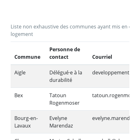
Liste non exhaustive des communes ayant mis en oeuvr
logement
Personne de
Commune
contact
Courriel
Aigle
Délégué·e à la
developpement.dura
durabilité
Bex
Tatoun
tatoun.rogenmoser
Rogenmoser
Bourg-en-
Evelyne
evelyne.marendaz@b
Lavaux
Marendaz