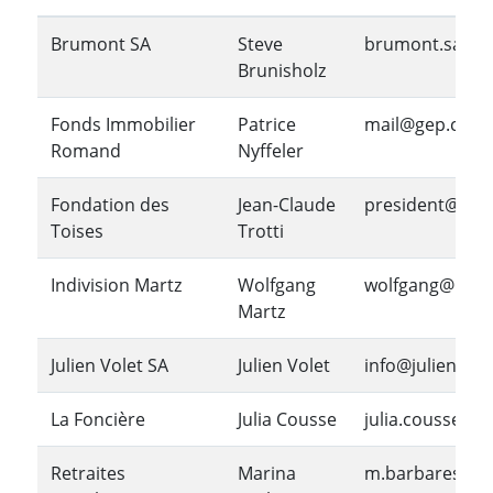
Brumont SA
Steve
brumont.sa@g
Brunisholz
Fonds Immobilier
Patrice
mail@gep.ch
Romand
Nyffeler
Fondation des
Jean-Claude
president@fond
Toises
Trotti
Indivision Martz
Wolfgang
wolfgang@mart
Martz
Julien Volet SA
Julien Volet
info@julienvole
La Foncière
Julia Cousse
julia.cousse@la
Retraites
Marina
m.barbaresco@r