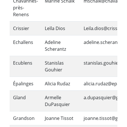
Chavannes-
Marine Schalk
mschalk@chavannes
près-
Renens
Crissier
Leïla Dios
Leila.dios@crissier.
Echallens
Adeline
adeline.scherantz@e
Scherantz
Ecublens
Stanislas
stanislas.gouhier@e
Gouhier
Épalinges
Alicia Rudaz
alicia.rudaz@epalin
Gland
Armelle
a.dupasquier@gland
DuPasquier
Grandson
Joanne Tissot
joanne.tissot@gran