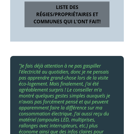
LISTE DES
RÉGIES/PROPRIÉTAIRES ET
COMMUNES QUI L'ONT FAIT!
"Je fais déjà attention à ne pas gaspiller
l’électricité au quotidien, donc je ne pensais
pas apprendre grand-chose lors de la visite
éco-logement. Mais finalement, j’ai été
agréablement surpris ! Le conseiller m’a
montré quelques gestes simples auxquels je
n’avais pas forcément pensé et qui peuvent
apparemment faire la différence sur ma
consommation électrique. J’ai aussi reçu du
matériel (ampoules LED, multiprises,
rallonges avec interrupteurs, etc.) plus
économe ainsi que des infos claires pour