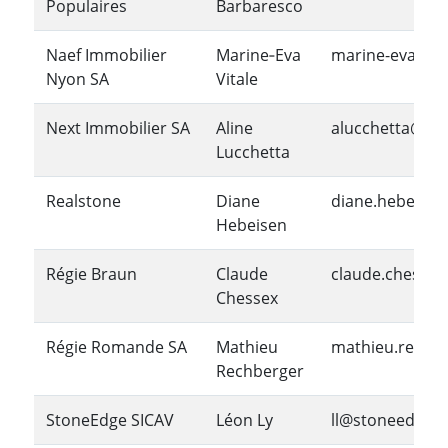
Populaires
Barbaresco
Naef Immobilier
Marine‑Eva
marine-eva.vit
Nyon SA
Vitale
Next Immobilier SA
Aline
alucchetta@ne
Lucchetta
Realstone
Diane
diane.hebeisen
Hebeisen
Régie Braun
Claude
claude.chessex
Chessex
Régie Romande SA
Mathieu
mathieu.rechb
Rechberger
StoneEdge SICAV
Léon Ly
ll@stoneedgea