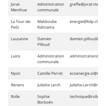
Jorat-
Administration
greffe@jorat-menth
Menthue
communale
La Tour-de-
Mahboube
energie@ltdp.ch
Peilz
Rahnama
Lausanne
Damien
damien.pilloud@lau
Pilloud
Luins
Administration
administration@luin
communale
Nyon
Camille Perret
ecoenergie.si@nyon
Renens
Juliette Lerch
Juliette.Lerch@rene
Rolle
Sophie
technique@rolle.ch
Borboën