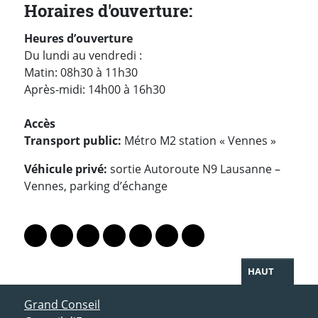
Horaires d'ouverture:
H
eures d’ouverture
Du lundi au vendredi :
Matin: 08h30 à 11h30
Après-midi: 14h00 à 16h30
Accès
Transport public:
Métro M2 station « Vennes »
Véhicule privé:
sortie Autoroute N9 Lausanne –
Vennes, parking d’échange
PARTAGER LA PAGE
Lien vers le profil Mastodon
Lien vers le profil Bluesky
Lien vers le profil Instagram
Lien vers le profil Linkedin
Lien vers le profil Facebook
Lien vers le profil Twitter
Partager par WhatsAp
HAUT
ACCÈS DIRECT
Grand Conseil