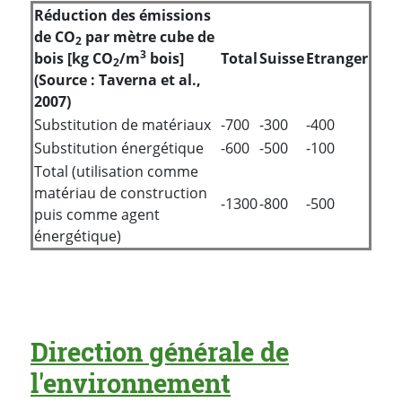
Réduction des émissions
de CO
par mètre cube de
2
3
bois [kg CO
/m
bois]
Total
Suisse
Etranger
2
(Source : Taverna et al.,
2007)
Substitution de matériaux
-700
-300
-400
Substitution énergétique
-600
-500
-100
Total (utilisation comme
matériau de construction
-1300
-800
-500
puis comme agent
énergétique)
Direction générale de
l'environnement