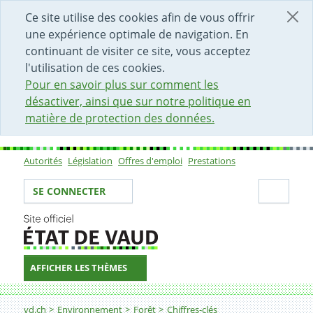
DÉBUT DU CONTENU DE LA PAGE
ACCÈS AU CHAMP DE RECHERCHE
PAGE D'ACCUEIL
FORMULAIRE DE CONTACT
Ce site utilise des cookies afin de vous offrir
une expérience optimale de navigation. En
continuant de visiter ce site, vous acceptez
l'utilisation de ces cookies.
Pour en savoir plus sur comment les
désactiver, ainsi que sur notre politique en
matière de protection des données.
Autorités
Législation
Offres d'emploi
Prestations
Sous-navigation
Votre identité
Secti
SE CONNECTER
AFFICHER LES THÈMES
Fil d'Ariane
Bois
vd.ch
Environnement
Forêt
Chiffres-clés