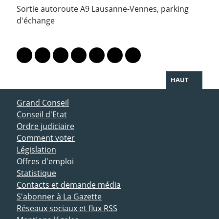
Sortie autoroute A9 Lausanne-Vennes, parking
d'échange
PARTAGER LA PAGE
Lien vers le profil Mastodon
Lien vers le profil Bluesky
Lien vers le profil Instagram
Lien vers le profil Linkedin
Lien vers le profil Facebook
Lien vers le profil Twitter
Partager par WhatsAp
HAUT
ACCÈS DIRECT
Grand Conseil
Conseil d'Etat
Ordre judiciaire
Comment voter
Législation
Offres d'emploi
Statistique
Contacts et demande média
S'abonner à La Gazette
Réseaux sociaux et flux RSS