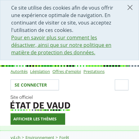
DÉBUT DU CONTENU DE LA PAGE
ACCÈS AU CHAMP DE RECHERCHE
PAGE D'ACCUEIL
FORMULAIRE DE CONTACT
Ce site utilise des cookies afin de vous offrir
une expérience optimale de navigation. En
continuant de visiter ce site, vous acceptez
l'utilisation de ces cookies.
Pour en savoir plus sur comment les
désactiver, ainsi que sur notre politique en
matière de protection des données.
Autorités
Législation
Offres d'emploi
Prestations
Sous-navigation
Votre identité
Secti
SE CONNECTER
AFFICHER LES THÈMES
Fil d'Ariane
Arbre 5
vd.ch
Environnement
Forêt