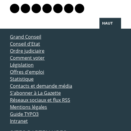
Lien vers le profil Mastodon
Lien vers le profil Bluesky
Lien vers le profil Instagram
Lien vers le profil Linkedin
Lien vers le profil Facebook
Lien vers le profil Twitter
Partager par WhatsAp
HAUT
ACCÈS DIRECT
Grand Conseil
Conseil d'Etat
Ordre judiciaire
Comment voter
Législation
Offres d'emploi
Statistique
Contacts et demande média
S'abonner à La Gazette
Réseaux sociaux et flux RSS
Mentions légales
Guide TYPO3
Intranet