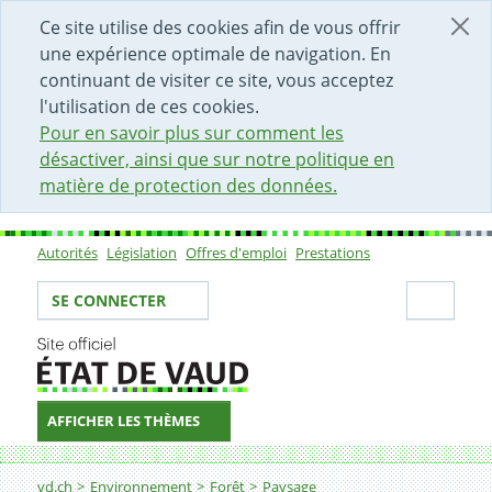
DÉBUT DU CONTENU DE LA PAGE
ACCÈS AU CHAMP DE RECHERCHE
PAGE D'ACCUEIL
FORMULAIRE DE CONTACT
Ce site utilise des cookies afin de vous offrir
une expérience optimale de navigation. En
continuant de visiter ce site, vous acceptez
l'utilisation de ces cookies.
Pour en savoir plus sur comment les
désactiver, ainsi que sur notre politique en
matière de protection des données.
Autorités
Législation
Offres d'emploi
Prestations
Sous-navigation
Votre identité
Secti
SE CONNECTER
AFFICHER LES THÈMES
Fil d'Ariane
Plateau
vd.ch
Environnement
Forêt
Paysage