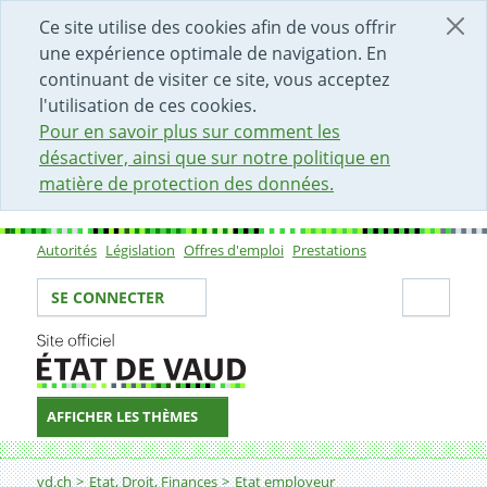
DÉBUT DU CONTENU DE LA PAGE
ACCÈS AU CHAMP DE RECHERCHE
PAGE D'ACCUEIL
FORMULAIRE DE CONTACT
Ce site utilise des cookies afin de vous offrir
une expérience optimale de navigation. En
continuant de visiter ce site, vous acceptez
l'utilisation de ces cookies.
Pour en savoir plus sur comment les
désactiver, ainsi que sur notre politique en
matière de protection des données.
Autorités
Législation
Offres d'emploi
Prestations
Sous-navigation
Votre identité
Secti
SE CONNECTER
AFFICHER LES THÈMES
Fil d'Ariane
Administrateur-trice gestionnaire paie et administrati
vd.ch
Etat, Droit, Finances
Etat employeur