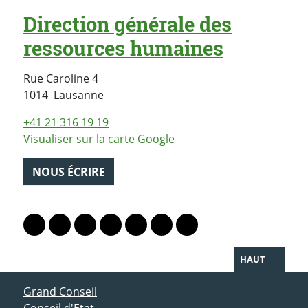
Direction générale des
ressources humaines
Rue Caroline 4
Suisse
1014
Lausanne
+41 21 316 19 19
Visualiser sur la carte Google
NOUS ÉCRIRE
PARTAGER LA PAGE
Lien vers le profil Mastodon
Lien vers le profil Bluesky
Lien vers le profil Instagram
Lien vers le profil Linkedin
Lien vers le profil Facebook
Lien vers le profil Twitter
Partager par WhatsAp
HAUT
ACCÈS DIRECT
Grand Conseil
Conseil d'Etat