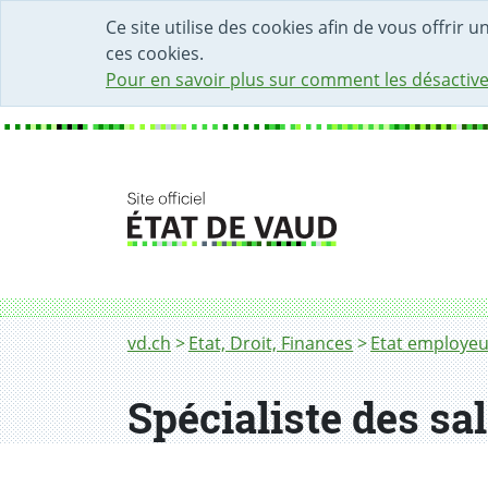
DÉBUT DU CONTENU DE LA PAGE
ACCÈS AU CHAMP DE RECHERCHE
PAGE D'ACCUEIL
FORMULAIRE DE CONTACT
Ce site utilise des cookies afin de vous offrir 
ces cookies.
Pour en savoir plus sur comment les désactive
Fil d'Ariane
Spécialiste des salaires
vd.ch
Etat, Droit, Finances
Etat employeu
Spécialiste des sa