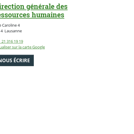
irection générale des
essources humaines
 Caroline 4
Suisse
14
Lausanne
 21 316 19 19
ualiser sur la carte Google
NOUS ÉCRIRE