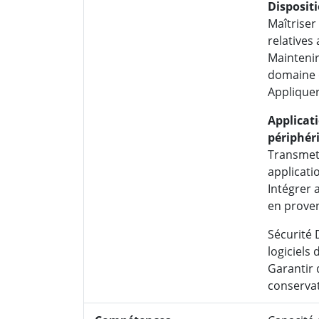
Dispositi
Maîtriser 
relatives 
Maintenir
domaine d
Appliquer
Applicat
périphér
Transmett
applicati
Intégrer 
en proven
Sécurité D
logiciels 
Garantir 
conserva