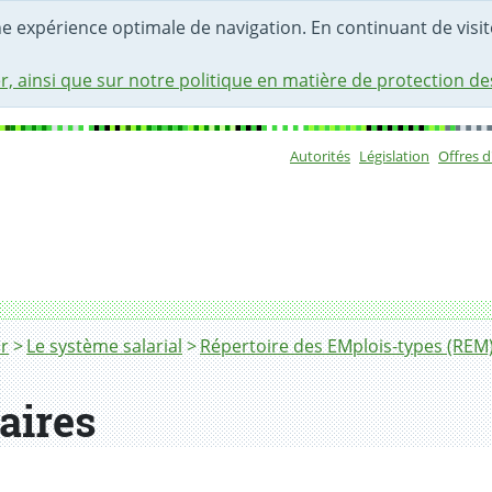
une expérience optimale de navigation. En continuant de visite
r, ainsi que sur notre politique en matière de protection d
Autorités
Législation
Offres 
Sous-navigat
r
Le système salarial
Répertoire des EMplois-types (REM
laires