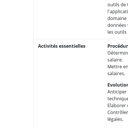
outils de 
l'applica
domaine d'
données v
les outils
Activités essentielles
Procédure
Détermine
salaire.
Mettre en
salaires.
Evolution
Anticiper 
technique
Elaborer 
Contrôler
légales.