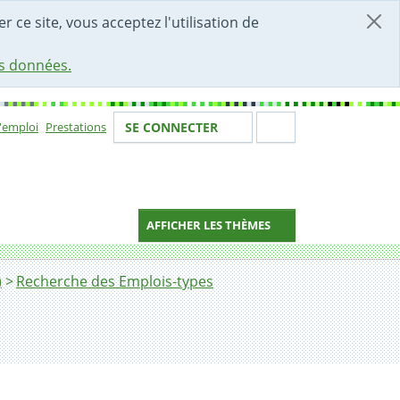
r ce site, vous acceptez l'utilisation de
es données.
Votre identité
Section de 
d'emploi
Prestations
SE CONNECTER
ion
AFFICHER LES THÈMES
)
Recherche des Emplois-types