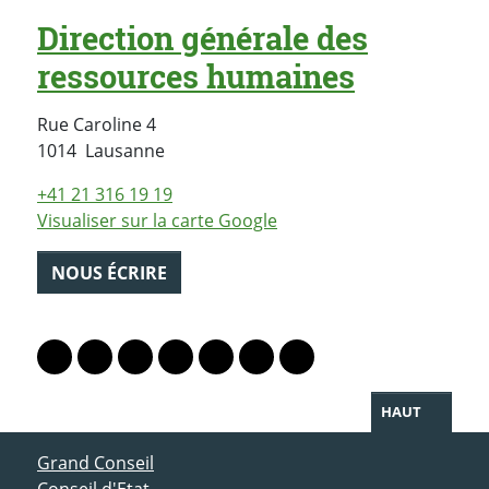
Direction générale des
ressources humaines
Rue Caroline 4
Suisse
1014
Lausanne
+41 21 316 19 19
Visualiser sur la carte Google
NOUS ÉCRIRE
PARTAGER LA PAGE
Lien vers le profil Mastodon
Lien vers le profil Bluesky
Lien vers le profil Instagram
Lien vers le profil Linkedin
Lien vers le profil Facebook
Lien vers le profil Twitter
Partager par WhatsAp
HAUT
ACCÈS DIRECT
Grand Conseil
Conseil d'Etat