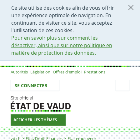
DÉBUT DU CONTENU DE LA PAGE
ACCÈS AU CHAMP DE RECHERCHE
PAGE D'ACCUEIL
FORMULAIRE DE CONTACT
Ce site utilise des cookies afin de vous offrir
une expérience optimale de navigation. En
continuant de visiter ce site, vous acceptez
l'utilisation de ces cookies.
Pour en savoir plus sur comment les
désactiver, ainsi que sur notre politique en
matière de protection des données.
Autorités
Législation
Offres d'emploi
Prestations
Sous-navigation
Votre identité
Secti
SE CONNECTER
AFFICHER LES THÈMES
Fil d'Ariane
Agent-e de lingerie
vd.ch
Etat, Droit, Finances
Etat employeur