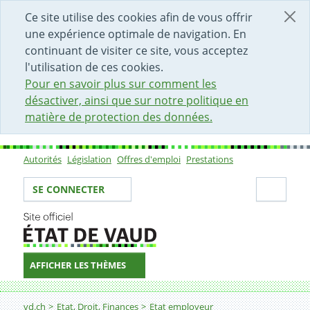
DÉBUT DU CONTENU DE LA PAGE
ACCÈS AU CHAMP DE RECHERCHE
PAGE D'ACCUEIL
FORMULAIRE DE CONTACT
Ce site utilise des cookies afin de vous offrir
une expérience optimale de navigation. En
continuant de visiter ce site, vous acceptez
l'utilisation de ces cookies.
Pour en savoir plus sur comment les
désactiver, ainsi que sur notre politique en
matière de protection des données.
Autorités
Législation
Offres d'emploi
Prestations
Sous-navigation
Votre identité
Secti
SE CONNECTER
AFFICHER LES THÈMES
Fil d'Ariane
Greffier-ère de référence
vd.ch
Etat, Droit, Finances
Etat employeur