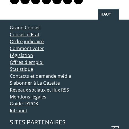
Lien vers le profil Mastodon
Lien vers le profil Bluesky
Lien vers le profil Instagram
Lien vers le profil Linkedin
Lien vers le profil Facebook
Lien vers le profil Twitter
Partager par WhatsAp
HAUT
ACCÈS DIRECT
Grand Conseil
Conseil d'Etat
Ordre judiciaire
Comment voter
Législation
Offres d'emploi
Statistique
Contacts et demande média
S'abonner à La Gazette
Réseaux sociaux et flux RSS
Mentions légales
Guide TYPO3
Intranet
SITES PARTENAIRES