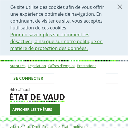
DÉBUT DU CONTENU DE LA PAGE
ACCÈS AU CHAMP DE RECHERCHE
PAGE D'ACCUEIL
FORMULAIRE DE CONTACT
Ce site utilise des cookies afin de vous offrir
une expérience optimale de navigation. En
continuant de visiter ce site, vous acceptez
l'utilisation de ces cookies.
Pour en savoir plus sur comment les
désactiver, ainsi que sur notre politique en
matière de protection des données.
Autorités
Législation
Offres d'emploi
Prestations
Sous-navigation
Votre identité
Secti
SE CONNECTER
AFFICHER LES THÈMES
Fil d'Ariane
Greffier-ère
vd.ch
Etat, Droit, Finances
Etat employeur