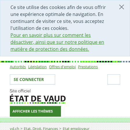
DÉBUT DU CONTENU DE LA PAGE
ACCÈS AU CHAMP DE RECHERCHE
PAGE D'ACCUEIL
FORMULAIRE DE CONTACT
Ce site utilise des cookies afin de vous offrir
une expérience optimale de navigation. En
continuant de visiter ce site, vous acceptez
l'utilisation de ces cookies.
Pour en savoir plus sur comment les
désactiver, ainsi que sur notre politique en
matière de protection des données.
Autorités
Législation
Offres d'emploi
Prestations
Sous-navigation
Votre identité
Secti
SE CONNECTER
AFFICHER LES THÈMES
Fil d'Ariane
Substitut-e du/de la conservateur-trice du registre fonc
vd.ch
Etat, Droit, Finances
Etat employeur