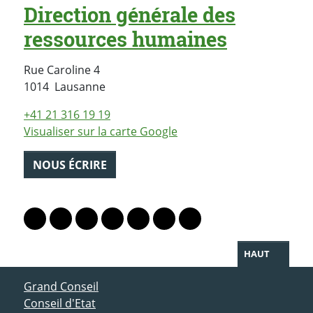
Direction générale des
ressources humaines
Rue Caroline 4
Suisse
1014
Lausanne
+41 21 316 19 19
Visualiser sur la carte Google
NOUS ÉCRIRE
PARTAGER LA PAGE
Lien vers le profil Mastodon
Lien vers le profil Bluesky
Lien vers le profil Instagram
Lien vers le profil Linkedin
Lien vers le profil Facebook
Lien vers le profil Twitter
Partager par WhatsAp
HAUT
ACCÈS DIRECT
Grand Conseil
Conseil d'Etat